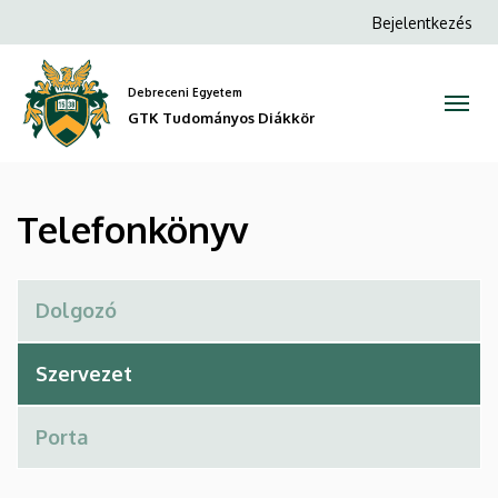
Telefonkönyv
Ugrás
Anonim
Bejelentkezés
a
Felhasználói
|
tartalomra
fiók
Debreceni Egyetem
GTK
menüje
GTK Tudományos Diákkör
Tudományos
Diákkör
Telefonkönyv