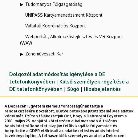
Tudományos Főigazgatóság
UNIPASS Kártyamenedzsment Központ
Vállalati Koordinációs Központ
Webportál-, Alkalmazásfejlesztés és VIR Központ
(WAV)
Zeneművészeti Kar
Dolgozói adatmódosítás igénylése a DE
telefonkönyvében
|
Külső személyek rögzítése a
DE telefonkönyvében
|
Súgó
|
Hibabejelentés
A Debreceni Egyetem kiemelt fontosságúnak tartja a
rendelkezésére bocsátott, illetve birtokába jutott személyes adatok
védelmét. Ezúton tájékoztatjuk Önt, hogy a Debreceni Egyetem a
2018. május 25. napjától kötelezően alkalmazandó Általános
Adatvédelmi Rendelet alapján felülvizsgálta folyamatait és
beépítette a GDPR előírásait az adatkezelési és adatvédelmi
tevékenységébe. A felhasználók személyes adatait a Debreceni