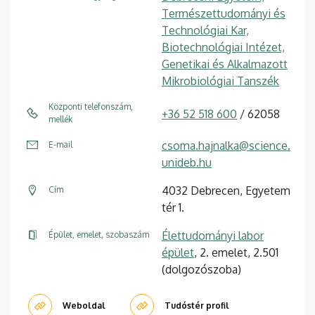
Természettudományi és
Technológiai Kar,
Biotechnológiai Intézet,
Genetikai és Alkalmazott
Mikrobiológiai Tanszék
Központi telefonszám,
+36 52 518 600
/ 62058
mellék
csoma.hajnalka@science.
E-mail
unideb.hu
4032 Debrecen, Egyetem
Cím
tér 1.
Élettudományi labor
Épület, emelet, szobaszám
épület
, 2. emelet, 2.501
(dolgozószoba)
Weboldal
Tudóstér profil