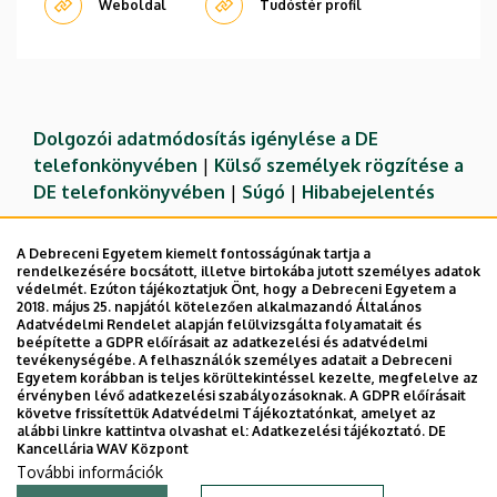
Weboldal
Tudóstér profil
Dolgozói adatmódosítás igénylése a DE
telefonkönyvében
|
Külső személyek rögzítése a
DE telefonkönyvében
|
Súgó
|
Hibabejelentés
A Debreceni Egyetem kiemelt fontosságúnak tartja a
rendelkezésére bocsátott, illetve birtokába jutott személyes adatok
védelmét. Ezúton tájékoztatjuk Önt, hogy a Debreceni Egyetem a
2018. május 25. napjától kötelezően alkalmazandó Általános
Adatvédelmi Rendelet alapján felülvizsgálta folyamatait és
beépítette a GDPR előírásait az adatkezelési és adatvédelmi
tevékenységébe. A felhasználók személyes adatait a Debreceni
Egyetem korábban is teljes körültekintéssel kezelte, megfelelve az
érvényben lévő adatkezelési szabályozásoknak. A GDPR előírásait
követve frissítettük Adatvédelmi Tájékoztatónkat, amelyet az
Adatvédelem
Adatvédelem
alábbi linkre kattintva olvashat el:
Adatkezelési tájékoztató.
DE
Kancellária WAV Központ
Technikai információk
További információk