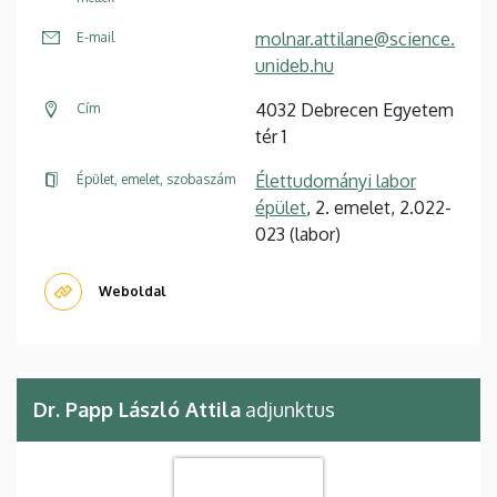
molnar.attilane@science.
E-mail
unideb.hu
4032 Debrecen Egyetem
Cím
tér 1
Élettudományi labor
Épület, emelet, szobaszám
épület
, 2. emelet, 2.022-
023 (labor)
Weboldal
Dr. Papp László Attila
adjunktus