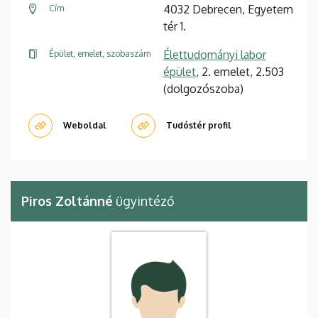
4032 Debrecen, Egyetem
Cím
tér 1.
Élettudományi labor
Épület, emelet, szobaszám
épület
, 2. emelet, 2.503
(dolgozószoba)
Weboldal
Tudóstér profil
Piros Zoltánné
ügyintéző