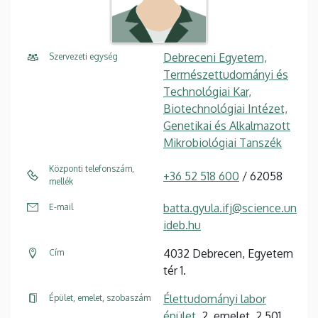
Debreceni Egyetem,
Szervezeti egység
Természettudományi és
Technológiai Kar,
Biotechnológiai Intézet,
Genetikai és Alkalmazott
Mikrobiológiai Tanszék
Központi telefonszám,
+36 52 518 600
/ 62058
mellék
batta.gyula.ifj@science.un
E-mail
ideb.hu
4032 Debrecen, Egyetem
Cím
tér 1.
Élettudományi labor
Épület, emelet, szobaszám
épület
, 2. emelet, 2.501