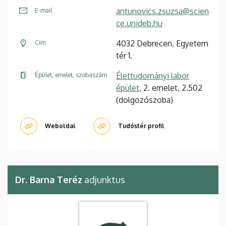
antunovics.zsuzsa@scien
E-mail
ce.unideb.hu
4032 Debrecen, Egyetem
Cím
tér 1.
Élettudományi labor
Épület, emelet, szobaszám
épület
, 2. emelet, 2.502
(dolgozószoba)
Weboldal
Tudóstér profil
Dr. Barna Teréz
adjunktus