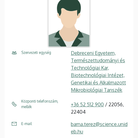
Debreceni Egyetem,
Szervezeti egység
Természettudományi és
Technológiai Kar,
Biotechnológiai Intézet,
Genetikai és Alkalmazott
Mikrobiológiai Tanszék
Központi telefonszám,
+36 52 512 900
/ 22056,
mellék
22404
barna.terez@science.unid
E-mail
eb.hu