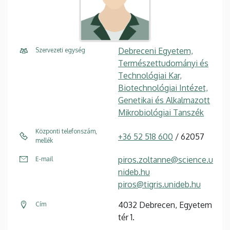
Debreceni Egyetem,
Szervezeti egység
Természettudományi és
Technológiai Kar,
Biotechnológiai Intézet,
Genetikai és Alkalmazott
Mikrobiológiai Tanszék
Központi telefonszám,
+36 52 518 600
/ 62057
mellék
piros.zoltanne@science.u
E-mail
nideb.hu
piros@tigris.unideb.hu
4032 Debrecen, Egyetem
Cím
tér 1.