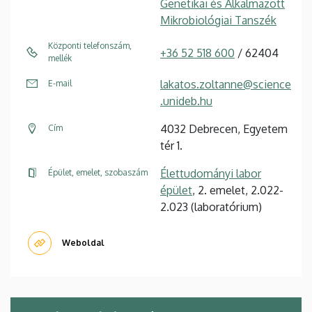
Genetikai és Alkalmazott
Mikrobiológiai Tanszék
Központi telefonszám,
+36 52 518 600
/ 62404
mellék
lakatos.zoltanne@science
E-mail
.unideb.hu
4032 Debrecen, Egyetem
Cím
tér 1.
Élettudományi labor
Épület, emelet, szobaszám
épület
, 2. emelet, 2.022-
2.023 (laboratórium)
Weboldal