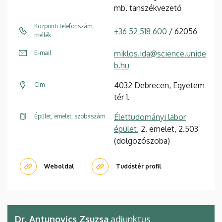
mb. tanszékvezető
Központi telefonszám,
+36 52 518 600
/ 62056
mellék
miklos.ida@science.unide
E-mail
b.hu
4032 Debrecen, Egyetem
Cím
tér 1.
Élettudományi labor
Épület, emelet, szobaszám
épület
, 2. emelet, 2.503
(dolgozószoba)
Weboldal
Tudóstér profil
Dr. Antunovics Zsuzsa
adjunktus