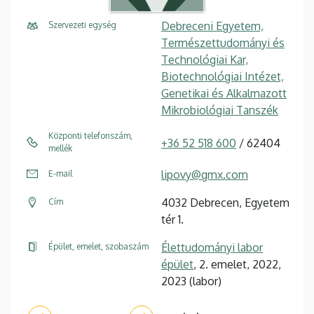
Debreceni Egyetem,
Szervezeti egység
Természettudományi és
Technológiai Kar,
Biotechnológiai Intézet,
Genetikai és Alkalmazott
Mikrobiológiai Tanszék
Központi telefonszám,
+36 52 518 600
/ 62404
mellék
lipovy@gmx.com
E-mail
4032 Debrecen, Egyetem
Cím
tér 1.
Élettudományi labor
Épület, emelet, szobaszám
épület
, 2. emelet, 2022,
2023 (labor)