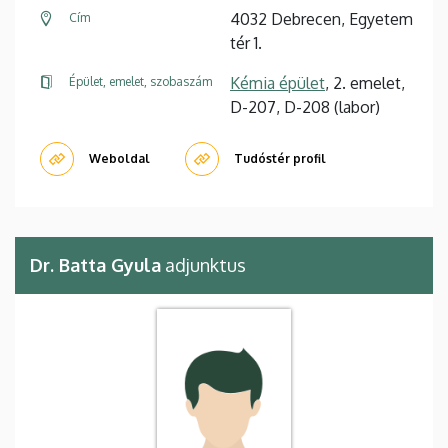
4032 Debrecen, Egyetem
Cím
tér 1.
Kémia épület
, 2. emelet,
Épület, emelet, szobaszám
D-207, D-208 (labor)
Weboldal
Tudóstér profil
Dr. Batta Gyula
adjunktus