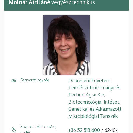
Molnár Attiláné
vegyésztechnikus
Debreceni Egyetem,
Szervezeti egység
Természettudományi és
Technológiai Kar,
Biotechnológiai Intézet,
Genetikai és Alkalmazott
Mikrobiológiai Tanszék
Központi telefonszám,
+36 52 518 600
/ 62404
mellék