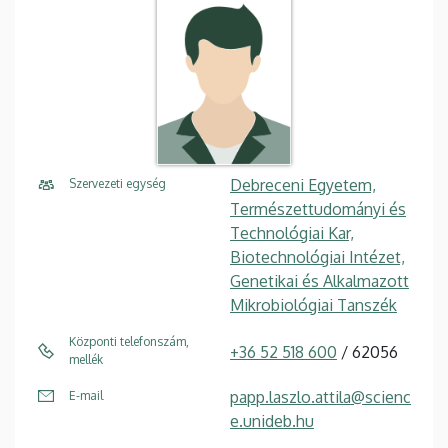
Debreceni Egyetem,
Szervezeti egység
Természettudományi és
Technológiai Kar,
Biotechnológiai Intézet,
Genetikai és Alkalmazott
Mikrobiológiai Tanszék
Központi telefonszám,
+36 52 518 600
/ 62056
mellék
papp.laszlo.attila@scienc
E-mail
e.unideb.hu