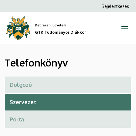
Telefonkönyv
Ugrás
Anonim
Bejelentkezés
a
Felhasználói
|
tartalomra
fiók
Debreceni Egyetem
GTK
menüje
GTK Tudományos Diákkör
Tudományos
Diákkör
Telefonkönyv