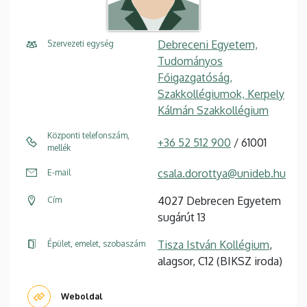
Debreceni Egyetem,
Szervezeti egység
Tudományos
Főigazgatóság,
Szakkollégiumok, Kerpely
Kálmán Szakkollégium
Központi telefonszám,
+36 52 512 900
/ 61001
mellék
csala.dorottya@unideb.hu
E-mail
4027 Debrecen Egyetem
Cím
sugárút 13
Tisza István Kollégium
,
Épület, emelet, szobaszám
alagsor, C12 (BIKSZ iroda)
Weboldal