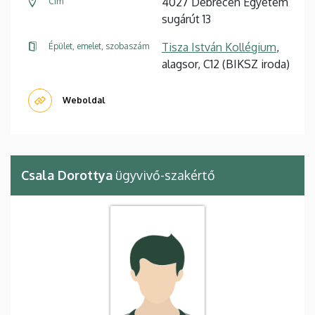
4027 Debrecen Egyetem
Cím
sugárút 13
Tisza István Kollégium
,
Épület, emelet, szobaszám
alagsor, C12 (BIKSZ iroda)
Weboldal
Csala Dorottya
ügyvivő-szakértő