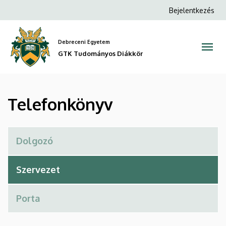
Telefonkönyv
Ugrás
Anonim
Bejelentkezés
a
Felhasználói
|
tartalomra
fiók
Debreceni Egyetem
GTK
menüje
GTK Tudományos Diákkör
Tudományos
Diákkör
Telefonkönyv