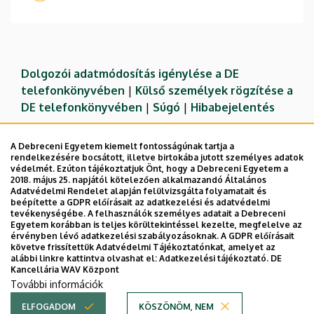
Dolgozói adatmódosítás igénylése a DE
telefonkönyvében
|
Külső személyek rögzítése a
DE telefonkönyvében
|
Súgó
|
Hibabejelentés
A Debreceni Egyetem kiemelt fontosságúnak tartja a
rendelkezésére bocsátott, illetve birtokába jutott személyes adatok
védelmét. Ezúton tájékoztatjuk Önt, hogy a Debreceni Egyetem a
2018. május 25. napjától kötelezően alkalmazandó Általános
Adatvédelmi Rendelet alapján felülvizsgálta folyamatait és
beépítette a GDPR előírásait az adatkezelési és adatvédelmi
tevékenységébe. A felhasználók személyes adatait a Debreceni
Egyetem korábban is teljes körültekintéssel kezelte, megfelelve az
érvényben lévő adatkezelési szabályozásoknak. A GDPR előírásait
követve frissítettük Adatvédelmi Tájékoztatónkat, amelyet az
Adatvédelem
Adatvédelem
alábbi linkre kattintva olvashat el:
Adatkezelési tájékoztató.
DE
Kancellária WAV Központ
Technikai információk
További információk
ELFOGADOM
KÖSZÖNÖM, NEM
Copyright © 2026 Unideb