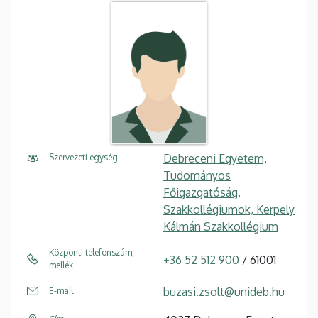
Debreceni Egyetem,
Szervezeti egység
Tudományos
Főigazgatóság,
Szakkollégiumok, Kerpely
Kálmán Szakkollégium
Központi telefonszám,
+36 52 512 900
/ 61001
mellék
buzasi.zsolt@unideb.hu
E-mail