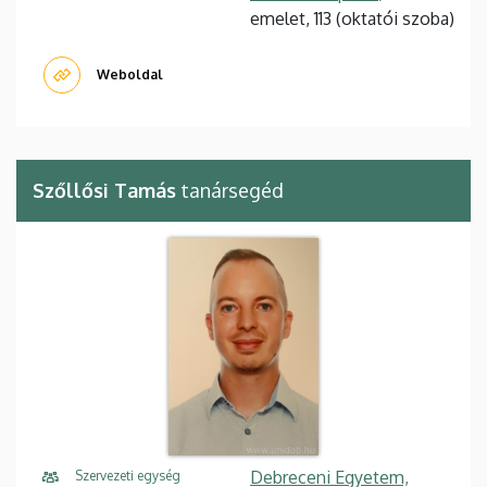
emelet, 113 (oktatói szoba)
Weboldal
Szőllősi Tamás
tanársegéd
Debreceni Egyetem,
Szervezeti egység