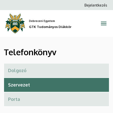
Telefonkönyv
Ugrás
Anonim
Bejelentkezés
a
Felhasználói
|
tartalomra
fiók
Debreceni Egyetem
GTK
menüje
GTK Tudományos Diákkör
Tudományos
Diákkör
Telefonkönyv