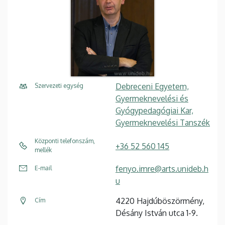
Debreceni Egyetem,
Szervezeti egység
Gyermeknevelési és
Gyógypedagógiai Kar,
Gyermeknevelési Tanszék
Központi telefonszám,
+36 52 560 145
mellék
fenyo.imre@arts.unideb.h
E-mail
u
4220 Hajdúböszörmény,
Cím
Désány István utca 1-9.