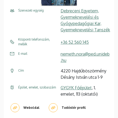
Debreceni Egyetem,
Szervezeti egység
Gyermeknevelési és
Gyógypedagógiai Kar,
Gyermeknevelési Tanszék
Központi telefonszám,
+36 52 560 145
mellék
nemeth.nora@ped.unideb
E-mail
.hu
4220 Hajdúböszörmény
Cím
Désány István utca 1-9
GYGYK Főépület
, 1.
Épület, emelet, szobaszám
emelet, 113 (oktatói)
Weboldal
Tudóstér profil