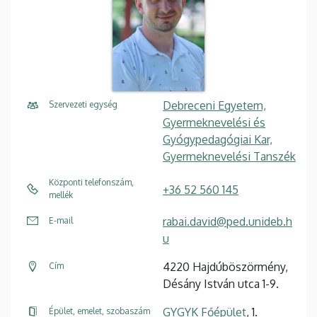
Debreceni Egyetem,
Szervezeti egység
Gyermeknevelési és
Gyógypedagógiai Kar,
Gyermeknevelési Tanszék
Központi telefonszám,
+36 52 560 145
mellék
rabai.david@ped.unideb.h
E-mail
u
4220 Hajdúböszörmény,
Cím
Désány István utca 1-9.
GYGYK Főépület
, 1.
Épület, emelet, szobaszám