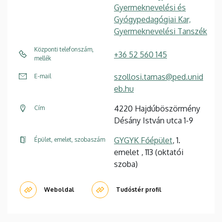
Gyermeknevelési és
Gyógypedagógiai Kar,
Gyermeknevelési Tanszék
Központi telefonszám,
+36 52 560 145
mellék
szollosi.tamas@ped.unid
E-mail
eb.hu
4220 Hajdúböszörmény
Cím
Désány István utca 1-9
GYGYK Főépület
, 1.
Épület, emelet, szobaszám
emelet , 113 (oktatói
szoba)
Weboldal
Tudóstér profil