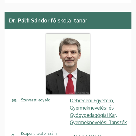
Dr. Pálfi Sándor
főiskolai tanár
Debreceni Egyetem,
Szervezeti egység
Gyermeknevelési és
Gyógypedagógiai Kar,
Gyermeknevelési Tanszék
Központi telefonszám,