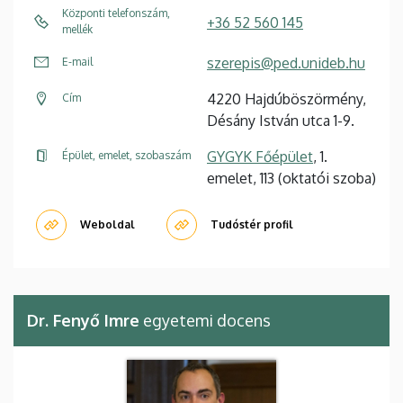
Központi telefonszám,
+36 52 560 145
mellék
szerepis@ped.unideb.hu
E-mail
4220 Hajdúböszörmény,
Cím
Désány István utca 1-9.
GYGYK Főépület
, 1.
Épület, emelet, szobaszám
emelet, 113 (oktatói szoba)
Weboldal
Tudóstér profil
Dr. Fenyő Imre
egyetemi docens