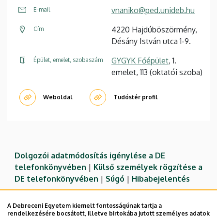
vnaniko@ped.unideb.hu
E-mail
4220 Hajdúböszörmény,
Cím
Désány István utca 1-9.
GYGYK Főépület
, 1.
Épület, emelet, szobaszám
emelet, 113 (oktatói szoba)
Weboldal
Tudóstér profil
Dolgozói adatmódosítás igénylése a DE
telefonkönyvében
|
Külső személyek rögzítése a
DE telefonkönyvében
|
Súgó
|
Hibabejelentés
A Debreceni Egyetem kiemelt fontosságúnak tartja a
rendelkezésére bocsátott, illetve birtokába jutott személyes adatok