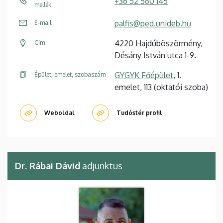
+36 52 560 145
mellék
palfis@ped.unideb.hu
E-mail
4220 Hajdúböszörmény,
Cím
Désány István utca 1-9.
GYGYK Főépület
, 1.
Épület, emelet, szobaszám
emelet, 113 (oktatói szoba)
Weboldal
Tudóstér profil
Dr. Rábai Dávid
adjunktus