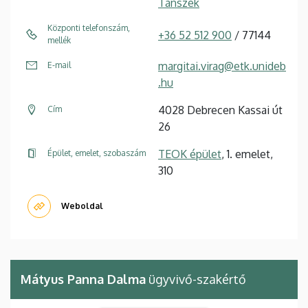
Tanszék
Központi telefonszám,
+36 52 512 900
/ 77144
mellék
margitai.virag@etk.unideb
E-mail
.hu
4028 Debrecen Kassai út
Cím
26
TEOK épület
, 1. emelet,
Épület, emelet, szobaszám
310
Weboldal
Mátyus Panna Dalma
ügyvivő-szakértő