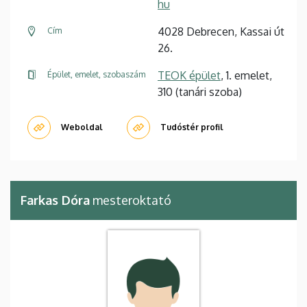
hu
4028 Debrecen, Kassai út
Cím
26.
TEOK épület
, 1. emelet,
Épület, emelet, szobaszám
310 (tanári szoba)
Weboldal
Tudóstér profil
Farkas Dóra
mesteroktató