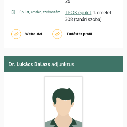
26
TEOK épület
, 1. emelet,
Épület, emelet, szobaszám
308 (tanári szoba)
Weboldal
Tudóstér profil
Dr. Lukács Balázs
adjunktus