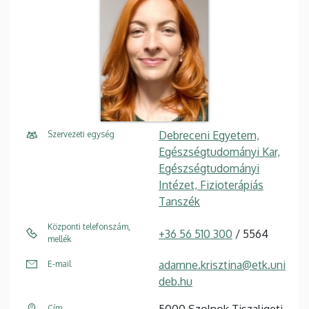
Debreceni Egyetem,
Szervezeti egység
Egészségtudományi Kar,
Egészségtudományi
Intézet, Fizioterápiás
Tanszék
Központi telefonszám,
+36 56 510 300
/ 5564
mellék
adamne.krisztina@etk.uni
E-mail
deb.hu
5000 Szolnok Tiszaligeti
Cím