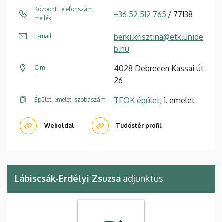
Központi telefonszám,
+36 52 512 765
/ 77138
mellék
berki.krisztina@etk.unide
E-mail
b.hu
4028 Debrecen Kassai út
Cím
26
TEOK épület
, 1. emelet
Épület, emelet, szobaszám
Weboldal
Tudóstér profil
Lábiscsák-Erdélyi Zsuzsa
adjunktus