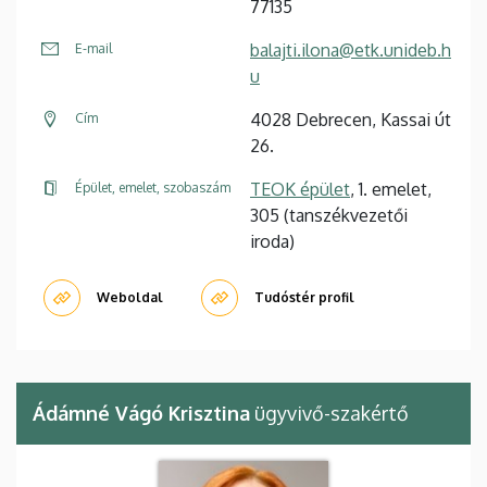
77135
balajti.ilona@etk.unideb.h
E-mail
u
4028 Debrecen, Kassai út
Cím
26.
TEOK épület
, 1. emelet,
Épület, emelet, szobaszám
305 (tanszékvezetői
iroda)
Weboldal
Tudóstér profil
Ádámné Vágó Krisztina
ügyvivő-szakértő