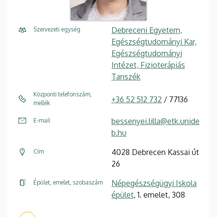
Debreceni Egyetem,
Szervezeti egység
Egészségtudományi Kar,
Egészségtudományi
Intézet, Fizioterápiás
Tanszék
Központi telefonszám,
+36 52 512 732
/ 77136
mellék
bessenyei.lilla@etk.unide
E-mail
b.hu
4028 Debrecen Kassai út
Cím
26
Népegészségügyi Iskola
Épület, emelet, szobaszám
épület
, 1. emelet, 308