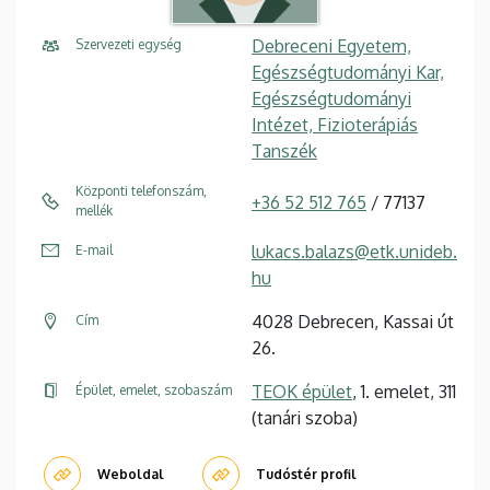
Debreceni Egyetem,
Szervezeti egység
Egészségtudományi Kar,
Egészségtudományi
Intézet, Fizioterápiás
Tanszék
Központi telefonszám,
+36 52 512 765
/ 77137
mellék
lukacs.balazs@etk.unideb.
E-mail
hu
4028 Debrecen, Kassai út
Cím
26.
TEOK épület
, 1. emelet, 311
Épület, emelet, szobaszám
(tanári szoba)
Weboldal
Tudóstér profil