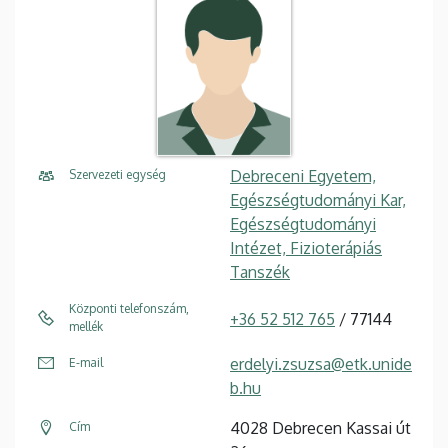
Debreceni Egyetem,
Szervezeti egység
Egészségtudományi Kar,
Egészségtudományi
Intézet, Fizioterápiás
Tanszék
Központi telefonszám,
+36 52 512 765
/ 77144
mellék
erdelyi.zsuzsa@etk.unide
E-mail
b.hu
4028 Debrecen Kassai út
Cím