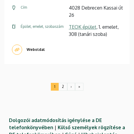
4028 Debrecen Kassai út
Cím
26
TEOK épület
, 1. emelet,
Épület, emelet, szobaszám
308 (tanári szoba)
Weboldal
Oldalszámozás
1
2
›
»
Jelenlegi
Oldal
Következő
Utolsó
oldal
oldal
oldal
Dolgozói adatmódosítás igénylése a DE
telefonkönyvében
|
Külső személyek rögzítése a