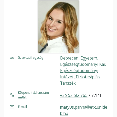
Debreceni Egyetem,
Szervezeti egység
Egészségtudományi Kar,
Egészségtudományi
Intézet, Fizioterápiás
Tanszék
Központi telefonszám,
+36 52 512 765
/ 77141
mellék
matyus.panna@etk.unide
E-mail
b.hu