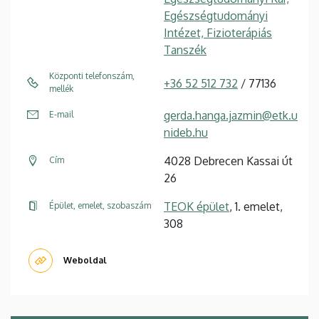
Egészségtudományi
Intézet, Fizioterápiás
Tanszék
Központi telefonszám,
+36 52 512 732
/ 77136
mellék
gerda.hanga.jazmin@etk.u
E-mail
nideb.hu
4028 Debrecen Kassai út
Cím
26
TEOK épület
, 1. emelet,
Épület, emelet, szobaszám
308
Weboldal