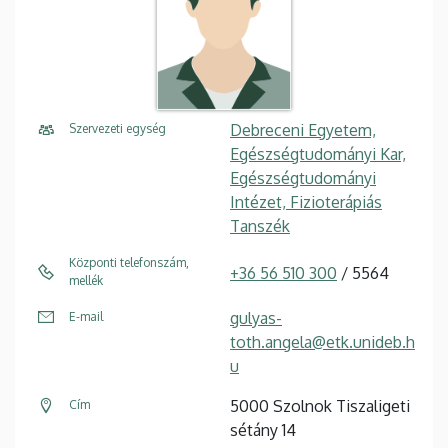
Debreceni Egyetem,
Szervezeti egység
Egészségtudományi Kar,
Egészségtudományi
Intézet, Fizioterápiás
Tanszék
Központi telefonszám,
+36 56 510 300
/ 5564
mellék
gulyas-
E-mail
toth.angela@etk.unideb.h
u
5000 Szolnok Tiszaligeti
Cím
sétány 14