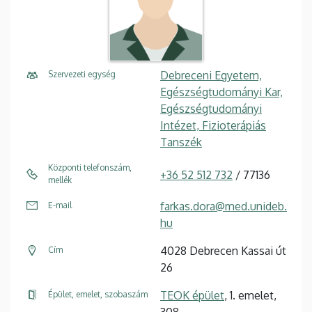
Debreceni Egyetem,
Szervezeti egység
Egészségtudományi Kar,
Egészségtudományi
Intézet, Fizioterápiás
Tanszék
Központi telefonszám,
+36 52 512 732
/ 77136
mellék
farkas.dora@med.unideb.
E-mail
hu
4028 Debrecen Kassai út
Cím
26
TEOK épület
, 1. emelet,
Épület, emelet, szobaszám
308