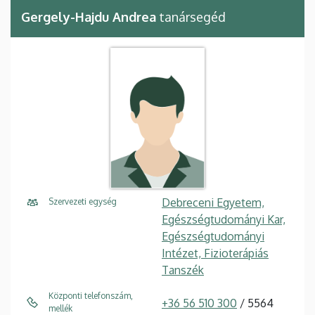
Gergely-Hajdu Andrea
tanársegéd
Debreceni Egyetem,
Szervezeti egység
Egészségtudományi Kar,
Egészségtudományi
Intézet, Fizioterápiás
Tanszék
Központi telefonszám,
+36 56 510 300
/ 5564
mellék