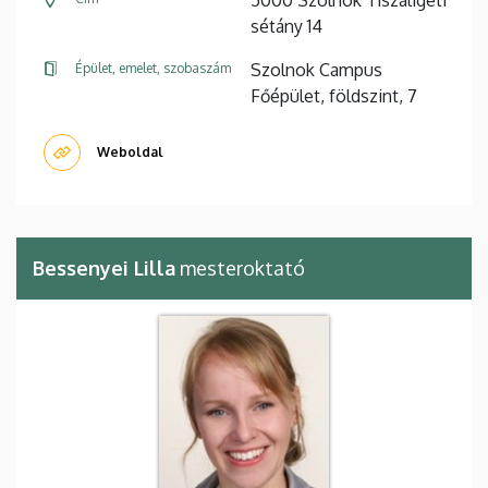
sétány 14
Szolnok Campus
Épület, emelet, szobaszám
Főépület, földszint, 7
Weboldal
Bessenyei Lilla
mesteroktató