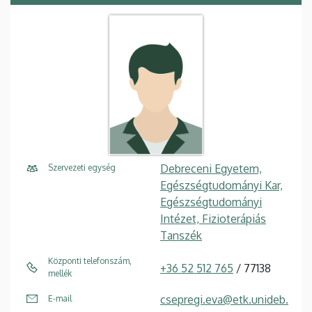
Debreceni Egyetem,
Szervezeti egység
Egészségtudományi Kar,
Egészségtudományi
Intézet, Fizioterápiás
Tanszék
Központi telefonszám,
+36 52 512 765
/ 77138
mellék
csepregi.eva@etk.unideb.
E-mail