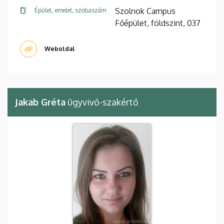
Szolnok Campus
Épület, emelet, szobaszám
Főépület, földszint, 037
Weboldal
Jakab Gréta
ügyvivő-szakértő