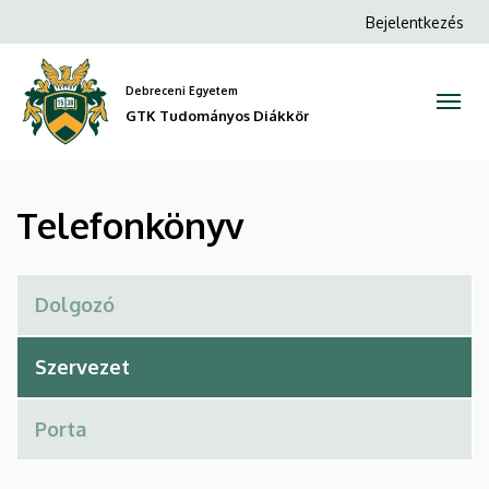
Telefonkönyv
Ugrás
Anonim
Bejelentkezés
a
Felhasználói
|
tartalomra
fiók
Debreceni Egyetem
GTK
menüje
GTK Tudományos Diákkör
Tudományos
Diákkör
Telefonkönyv