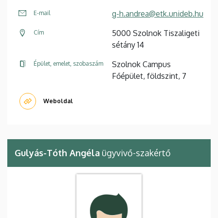
g-h.andrea@etk.unideb.hu
E-mail
5000 Szolnok Tiszaligeti
Cím
sétány 14
Szolnok Campus
Épület, emelet, szobaszám
Főépület, földszint, 7
Weboldal
Gulyás-Tóth Angéla
ügyvivő-szakértő