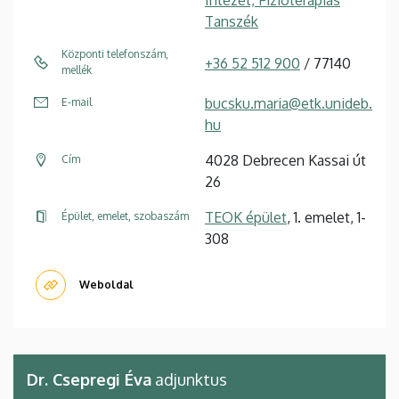
Tanszék
Központi telefonszám,
+36 52 512 900
/ 77140
mellék
bucsku.maria@etk.unideb.
E-mail
hu
4028 Debrecen Kassai út
Cím
26
TEOK épület
, 1. emelet, 1-
Épület, emelet, szobaszám
308
Weboldal
Dr. Csepregi Éva
adjunktus