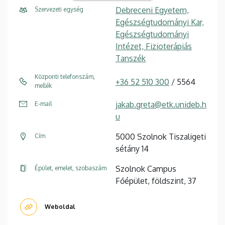
Debreceni Egyetem,
Szervezeti egység
Egészségtudományi Kar,
Egészségtudományi
Intézet, Fizioterápiás
Tanszék
Központi telefonszám,
+36 52 510 300
/ 5564
mellék
jakab.greta@etk.unideb.h
E-mail
u
5000 Szolnok Tiszaligeti
Cím
sétány 14
Szolnok Campus
Épület, emelet, szobaszám
Főépület, földszint, 37
Weboldal