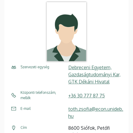
Debreceni Egyetem,
Szervezeti egység
Gazdaságtudományi Kar,
GTK Dékáni Hivatal
Központi telefonszám,
+36 30 777 87 75
mellék
toth.zsofia@econ.unideb.
E-mail
hu
8600 Siófok, Petőfi
Cím