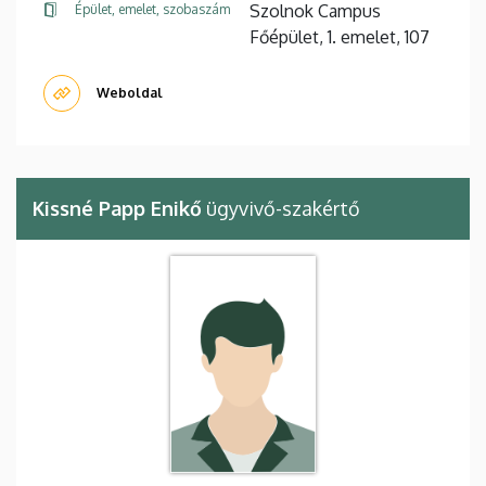
Szolnok Campus
Épület, emelet, szobaszám
Főépület, 1. emelet, 107
Weboldal
Kissné Papp Enikő
ügyvivő-szakértő