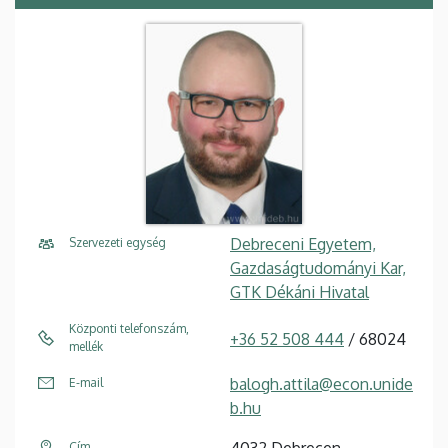
Debreceni Egyetem,
Szervezeti egység
Gazdaságtudományi Kar,
GTK Dékáni Hivatal
Központi telefonszám,
+36 52 508 444
/ 68024
mellék
balogh.attila@econ.unide
E-mail
b.hu
4032 Debrecen
Cím