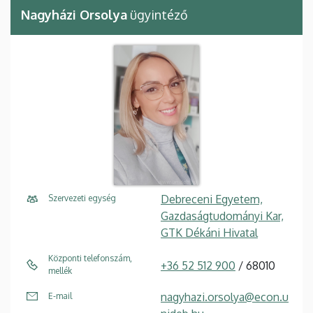
Nagyházi Orsolya
ügyintéző
Debreceni Egyetem,
Szervezeti egység
Gazdaságtudományi Kar,
GTK Dékáni Hivatal
Központi telefonszám,
+36 52 512 900
/ 68010
mellék
nagyhazi.orsolya@econ.u
E-mail