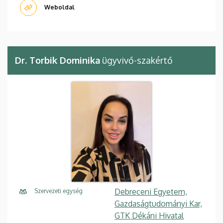
Weboldal
Dr. Torbik Dominika
ügyvivő-szakértő
Debreceni Egyetem,
Szervezeti egység
Gazdaságtudományi Kar,
GTK Dékáni Hivatal