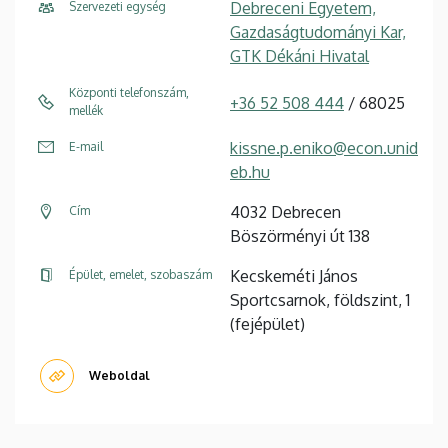
Debreceni Egyetem,
Szervezeti egység
Gazdaságtudományi Kar,
GTK Dékáni Hivatal
Központi telefonszám,
+36 52 508 444
/ 68025
mellék
kissne.p.eniko@econ.unid
E-mail
eb.hu
4032 Debrecen
Cím
Böszörményi út 138
Kecskeméti János
Épület, emelet, szobaszám
Sportcsarnok, földszint, 1
(fejépület)
Weboldal