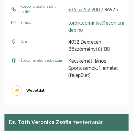
Központi telefonszám,
+36 52 512 900
/ 86975
mellék
torbik.dominika@econ.uni
E-mail
deb.hu
4032 Debrecen
Cím
Böszörményi út 138
Kecskeméti János
Épület, emelet, szobaszám
Sportcsarnok, 1. emelet
(fejépület)
Weboldal
Dr. Tóth Veronika Zsófia
mestertanár