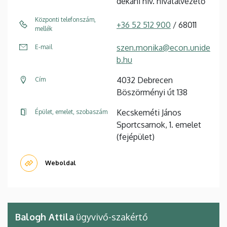
dékáni hiv. hivatalvezető
Központi telefonszám,
+36 52 512 900
/ 68011
mellék
szen.monika@econ.unide
E-mail
b.hu
4032 Debrecen
Cím
Böszörményi út 138
Kecskeméti János
Épület, emelet, szobaszám
Sportcsarnok, 1. emelet
(fejépület)
Weboldal
Balogh Attila
ügyvivő-szakértő