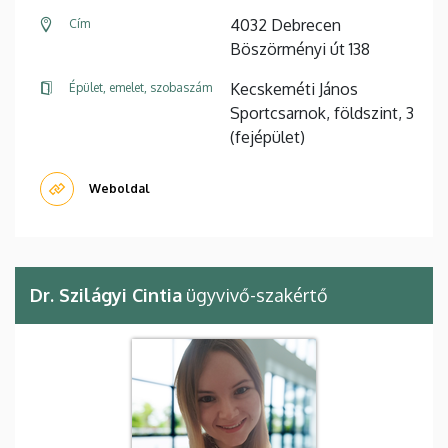
4032 Debrecen
Cím
Böszörményi út 138
Kecskeméti János
Épület, emelet, szobaszám
Sportcsarnok, földszint, 3
(fejépület)
Weboldal
Dr. Szilágyi Cintia
ügyvivő-szakértő