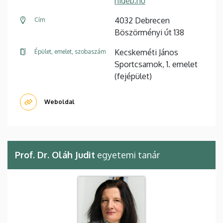
nideb.hu
4032 Debrecen
Cím
Böszörményi út 138
Kecskeméti János
Épület, emelet, szobaszám
Sportcsarnok, 1. emelet
(fejépület)
Weboldal
Prof. Dr. Oláh Judit
egyetemi tanár