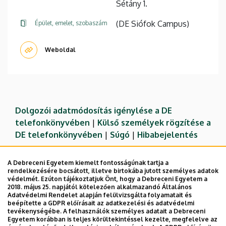
Sétány 1.
(DE Siófok Campus)
Épület, emelet, szobaszám
Weboldal
Dolgozói adatmódosítás igénylése a DE
telefonkönyvében
|
Külső személyek rögzítése a
DE telefonkönyvében
|
Súgó
|
Hibabejelentés
A Debreceni Egyetem kiemelt fontosságúnak tartja a
rendelkezésére bocsátott, illetve birtokába jutott személyes adatok
védelmét. Ezúton tájékoztatjuk Önt, hogy a Debreceni Egyetem a
2018. május 25. napjától kötelezően alkalmazandó Általános
Adatvédelmi Rendelet alapján felülvizsgálta folyamatait és
beépítette a GDPR előírásait az adatkezelési és adatvédelmi
tevékenységébe. A felhasználók személyes adatait a Debreceni
Egyetem korábban is teljes körültekintéssel kezelte, megfelelve az