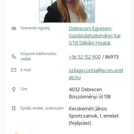
Debreceni Egyetem,
Szervezeti egység
Gazdaságtudományi Kar,
GTK Dékáni Hivatal
Központi telefonszám,
+36 52 512 900
/ 86973
mellék
szilagyi.cintia@econ.unid
E-mail
eb.hu
4032 Debrecen
Cím
Böszörményi út 138
Kecskeméti János
Épület, emelet, szobaszám
Sportcsarnok, 1. emelet
(fejépület)