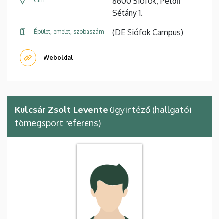
8600 Siófok, Petőfi
Cím
Sétány 1.
(DE Siófok Campus)
Épület, emelet, szobaszám
Weboldal
Kulcsár Zsolt Levente
ügyintéző (hallgatói
tömegsport referens)