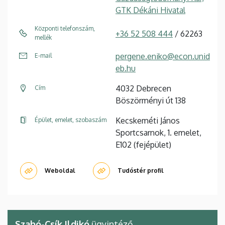
GTK Dékáni Hivatal
Központi telefonszám,
+36 52 508 444
/ 62263
mellék
pergene.eniko@econ.unid
E-mail
eb.hu
4032 Debrecen
Cím
Böszörményi út 138
Kecskeméti János
Épület, emelet, szobaszám
Sportcsarnok, 1. emelet,
E102 (fejépület)
Weboldal
Tudóstér profil
Szabó-Csík Ildikó
ügyintéző