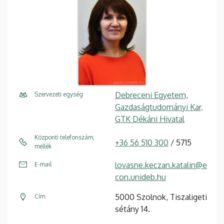
Debreceni Egyetem,
Szervezeti egység
Gazdaságtudományi Kar,
GTK Dékáni Hivatal
Központi telefonszám,
+36 56 510 300
/ 5715
mellék
lovasne.keczan.katalin@e
E-mail
con.unideb.hu
5000 Szolnok, Tiszaligeti
Cím
sétány 14.