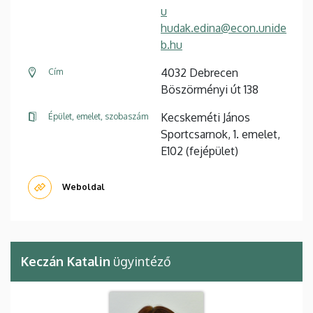
u
hudak.edina@econ.unide
b.hu
4032 Debrecen
Cím
Böszörményi út 138
Kecskeméti János
Épület, emelet, szobaszám
Sportcsarnok, 1. emelet,
E102 (fejépület)
Weboldal
Keczán Katalin
ügyintéző