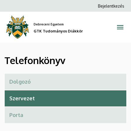
Telefonkönyv
Ugrás
Anonim
Bejelentkezés
a
Felhasználói
|
tartalomra
fiók
Debreceni Egyetem
GTK
menüje
GTK Tudományos Diákkör
Tudományos
Diákkör
Telefonkönyv