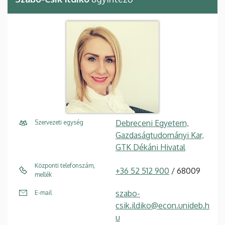
Debreceni Egyetem,
Szervezeti egység
Gazdaságtudományi Kar,
GTK Dékáni Hivatal
Központi telefonszám,
+36 52 512 900
/ 68009
mellék
szabo-
E-mail
csik.ildiko@econ.unideb.h
u