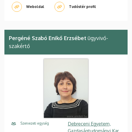
Weboldal
Tudóstér profil
Pergéné Szabó Enikő Erzsébet
ügyvivő-
szakértő
Debreceni Egyetem,
Szervezeti egység
Gazdaságtudományi Kar,