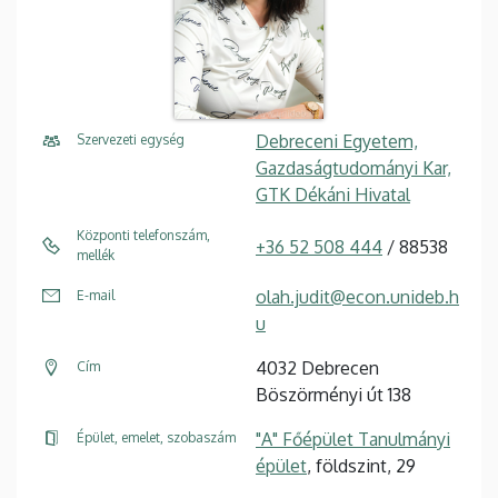
Debreceni Egyetem,
Szervezeti egység
Gazdaságtudományi Kar,
GTK Dékáni Hivatal
Központi telefonszám,
+36 52 508 444
/ 88538
mellék
olah.judit@econ.unideb.h
E-mail
u
4032 Debrecen
Cím
Böszörményi út 138
"A" Főépület Tanulmányi
Épület, emelet, szobaszám
épület
, földszint, 29