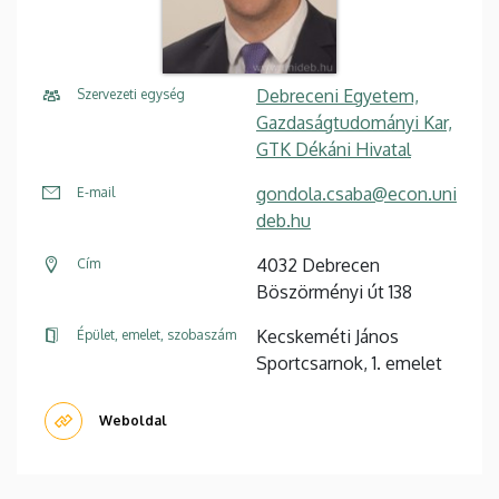
Debreceni Egyetem,
Szervezeti egység
Gazdaságtudományi Kar,
GTK Dékáni Hivatal
gondola.csaba@econ.uni
E-mail
deb.hu
4032 Debrecen
Cím
Böszörményi út 138
Kecskeméti János
Épület, emelet, szobaszám
Sportcsarnok, 1. emelet
Weboldal