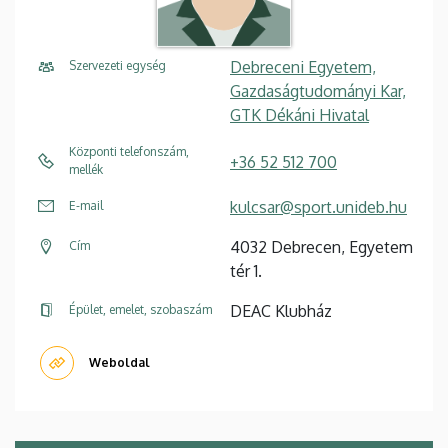
Debreceni Egyetem,
Szervezeti egység
Gazdaságtudományi Kar,
GTK Dékáni Hivatal
Központi telefonszám,
+36 52 512 700
mellék
kulcsar@sport.unideb.hu
E-mail
4032 Debrecen, Egyetem
Cím
tér 1.
DEAC Klubház
Épület, emelet, szobaszám
Weboldal