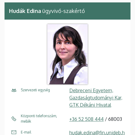
Hudák Edina
ügyvivő-szakértő
Debreceni Egyetem,
Szervezeti egység
Gazdaságtudományi Kar,
GTK Dékáni Hivatal
Központi telefonszám,
+36 52 508 444
/ 68003
mellék
hudak.edina@fin.unideb.h
E-mail