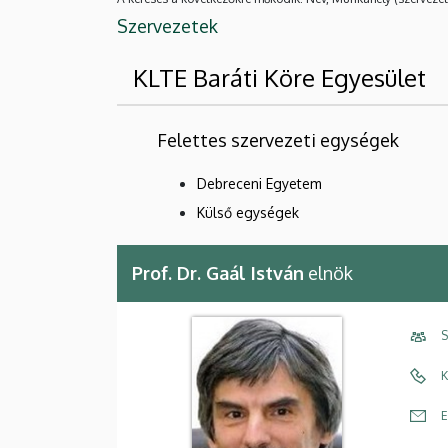
Szervezetek
KLTE Baráti Köre Egyesület
Felettes szervezeti egységek
Debreceni Egyetem
Külső egységek
Prof. Dr. Gaál István
elnök
S
K
E