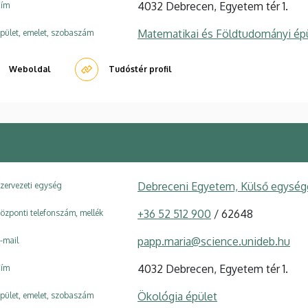
4032 Debrecen, Egyetem tér 1.
ím
Matematikai és Földtudományi ép
pület, emelet, szobaszám
Weboldal
Tudóstér profil
Debreceni Egyetem, Külső egysége
zervezeti egység
+36 52 512 900
/ 62648
özponti telefonszám, mellék
papp.maria@science.unideb.hu
-mail
4032 Debrecen, Egyetem tér 1.
ím
Ökológia épület
pület, emelet, szobaszám