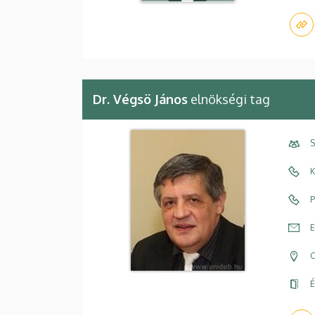
Dr. Végsö János
elnökségi tag
S
K
P
E
C
É