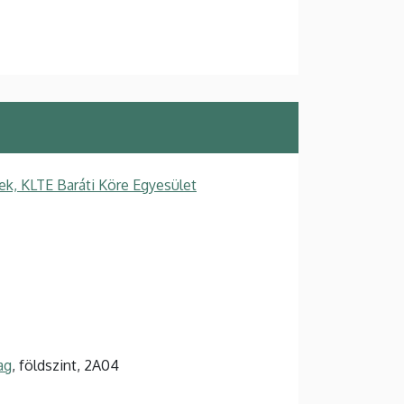
k, KLTE Baráti Köre Egyesület
ag
, földszint, 2A04