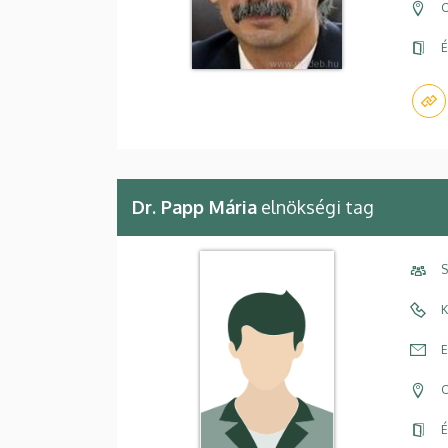
C
É
Dr. Papp Mária
elnökségi tag
S
K
E
C
É