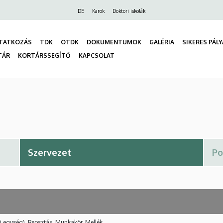
Felső
DE
Karok
Doktori iskolák
navigáció
TATKOZÁS
TDK
OTDK
DOKUMENTUMOK
GALÉRIA
SIKERES PÁL
TÁR
KORTÁRSSEGÍTŐ
KAPCSOLAT
gáció
i egység), Beosztás, Munkakör, Mellék