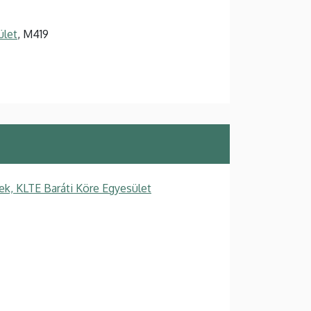
ület
, M419
k, KLTE Baráti Köre Egyesület