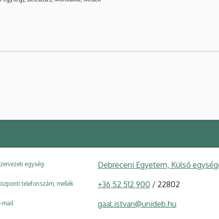
Debreceni Egyetem, Külső egysége
zervezeti egység
+36 52 512 900
/ 22802
özponti telefonszám, mellék
gaal.istvan@unideb.hu
-mail