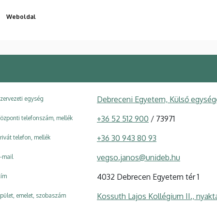
Weboldal
Debreceni Egyetem, Külső egysége
zervezeti egység
+36 52 512 900
/ 73971
özponti telefonszám, mellék
+36 30 943 80 93
rivát telefon, mellék
vegso.janos@unideb.hu
-mail
4032 Debrecen Egyetem tér 1
ím
Kossuth Lajos Kollégium II., nyakt
pület, emelet, szobaszám