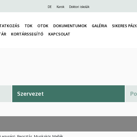
Felső
DE
Karok
Doktori iskolák
navigáció
TATKOZÁS
TDK
OTDK
DOKUMENTUMOK
GALÉRIA
SIKERES PÁL
TÁR
KORTÁRSSEGÍTŐ
KAPCSOLAT
gáció
i egység), Beosztás, Munkakör, Mellék