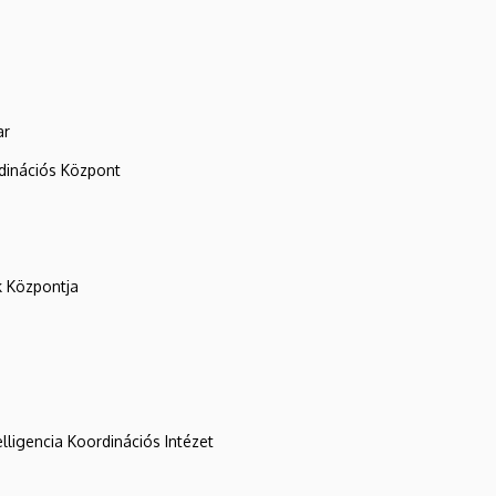
ar
rdinációs Központ
k Központja
lligencia Koordinációs Intézet