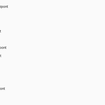
zpont
t
zpont
t
pont