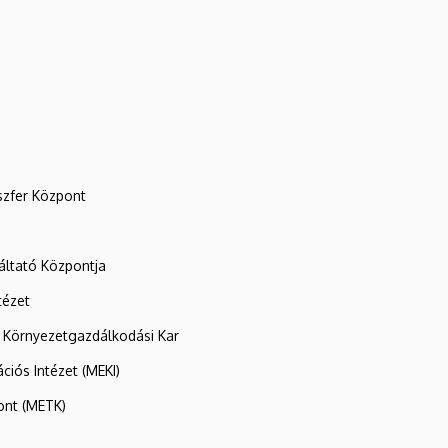
szfer Központ
ltató Központja
tézet
 Környezetgazdálkodási Kar
ációs Intézet (MEKI)
ont (METK)