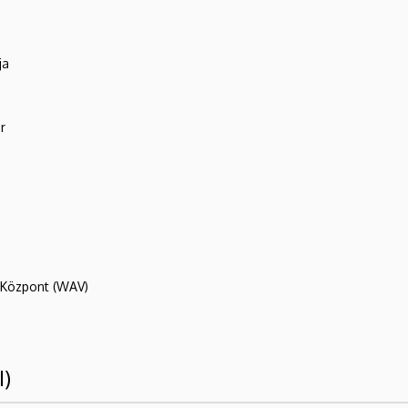
ja
r
R Központ (WAV)
I)