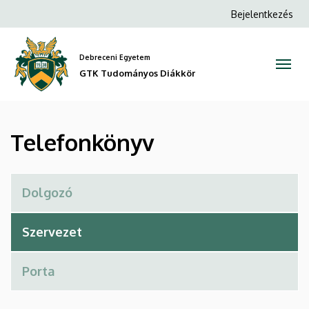
Telefonkönyv
Ugrás
Anonim
Bejelentkezés
a
Felhasználói
|
tartalomra
fiók
Debreceni Egyetem
GTK
menüje
GTK Tudományos Diákkör
Tudományos
Diákkör
Telefonkönyv