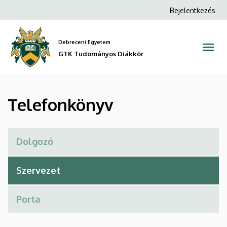
Telefonkönyv
Ugrás
Anonim
Bejelentkezés
a
Felhasználói
|
tartalomra
fiók
Debreceni Egyetem
GTK
menüje
GTK Tudományos Diákkör
Tudományos
Diákkör
Telefonkönyv