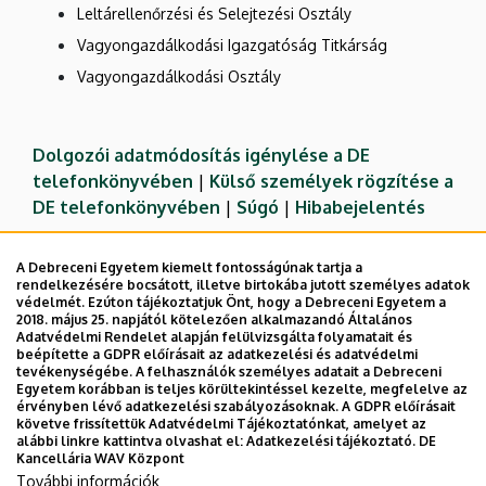
Leltárellenőrzési és Selejtezési Osztály
Vagyongazdálkodási Igazgatóság Titkárság
Vagyongazdálkodási Osztály
Dolgozói adatmódosítás igénylése a DE
telefonkönyvében
|
Külső személyek rögzítése a
DE telefonkönyvében
|
Súgó
|
Hibabejelentés
A Debreceni Egyetem kiemelt fontosságúnak tartja a
rendelkezésére bocsátott, illetve birtokába jutott személyes adatok
védelmét. Ezúton tájékoztatjuk Önt, hogy a Debreceni Egyetem a
2018. május 25. napjától kötelezően alkalmazandó Általános
Adatvédelmi Rendelet alapján felülvizsgálta folyamatait és
beépítette a GDPR előírásait az adatkezelési és adatvédelmi
tevékenységébe. A felhasználók személyes adatait a Debreceni
Egyetem korábban is teljes körültekintéssel kezelte, megfelelve az
érvényben lévő adatkezelési szabályozásoknak. A GDPR előírásait
követve frissítettük Adatvédelmi Tájékoztatónkat, amelyet az
Adatvédelem
Adatvédelem
alábbi linkre kattintva olvashat el:
Adatkezelési tájékoztató.
DE
Kancellária WAV Központ
Technikai információk
További információk