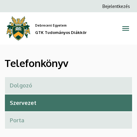
Telefonkönyv
Ugrás
Anonim
Bejelentkezés
a
Felhasználói
|
tartalomra
fiók
Debreceni Egyetem
GTK
menüje
GTK Tudományos Diákkör
Tudományos
Diákkör
Telefonkönyv