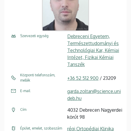
Debreceni Egyetem,
Szervezeti egység
Természettudományi és
Technológiai Kar, Kémiai
Intézet, Fizikai Kémiai
Tanszék
Központi telefonszám,
+36 52 512 900
/ 23209
mellék
garda.zoltan@science.uni
E-mail
deb.hu
4032 Debrecen Nagyerdei
Cím
körút 98
régi Ortopédiai Klinika
Épület, emelet, szobaszám