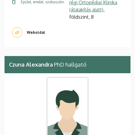
régi Ortopédiai Klinika
Épület, emelet, szobaszám
(átalakítás alatt)
,
földszint, 8
Weboldal
Czuna Alexandra
PhD hallgató