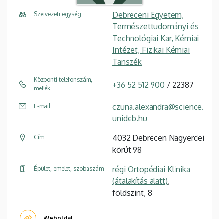
Debreceni Egyetem,
Szervezeti egység
Természettudományi és
Technológiai Kar, Kémiai
Intézet, Fizikai Kémiai
Tanszék
Központi telefonszám,
+36 52 512 900
/ 22387
mellék
czuna.alexandra@science.
E-mail
unideb.hu
4032 Debrecen Nagyerdei
Cím
körút 98
régi Ortopédiai Klinika
Épület, emelet, szobaszám
(átalakítás alatt)
,
földszint, 8
Weboldal