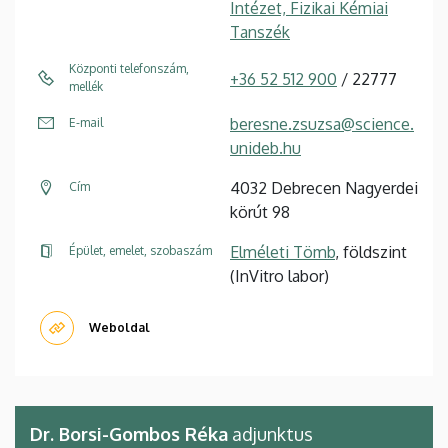
Intézet, Fizikai Kémiai
Tanszék
Központi telefonszám,
+36 52 512 900
/ 22777
mellék
beresne.zsuzsa@science.
E-mail
unideb.hu
4032 Debrecen Nagyerdei
Cím
körút 98
Elméleti Tömb
, földszint
Épület, emelet, szobaszám
(InVitro labor)
Weboldal
Dr. Borsi-Gombos Réka
adjunktus