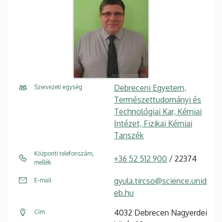
Debreceni Egyetem,
Szervezeti egység
Természettudományi és
Technológiai Kar, Kémiai
Intézet, Fizikai Kémiai
Tanszék
Központi telefonszám,
+36 52 512 900
/ 22374
mellék
gyula.tircso@science.unid
E-mail
eb.hu
4032 Debrecen Nagyerdei
Cím