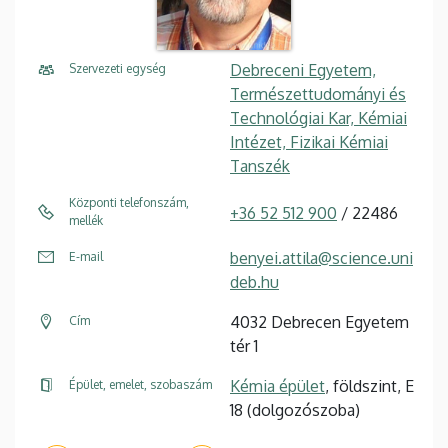
Debreceni Egyetem,
Szervezeti egység
Természettudományi és
Technológiai Kar, Kémiai
Intézet, Fizikai Kémiai
Tanszék
Központi telefonszám,
+36 52 512 900
/ 22486
mellék
benyei.attila@science.uni
E-mail
deb.hu
4032 Debrecen Egyetem
Cím
tér 1
Kémia épület
, földszint, E
Épület, emelet, szobaszám
18 (dolgozószoba)