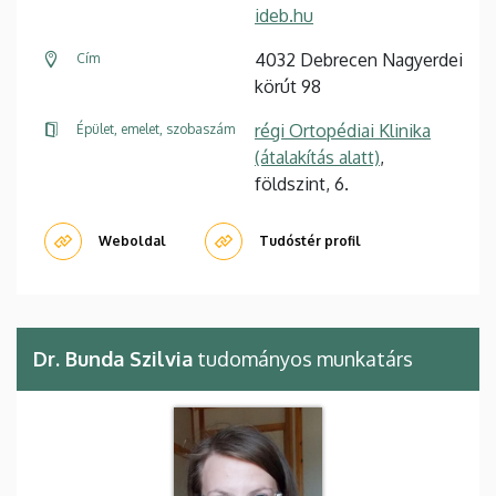
ideb.hu
4032 Debrecen Nagyerdei
Cím
körút 98
régi Ortopédiai Klinika
Épület, emelet, szobaszám
(átalakítás alatt)
,
földszint, 6.
Weboldal
Tudóstér profil
Dr. Bunda Szilvia
tudományos munkatárs