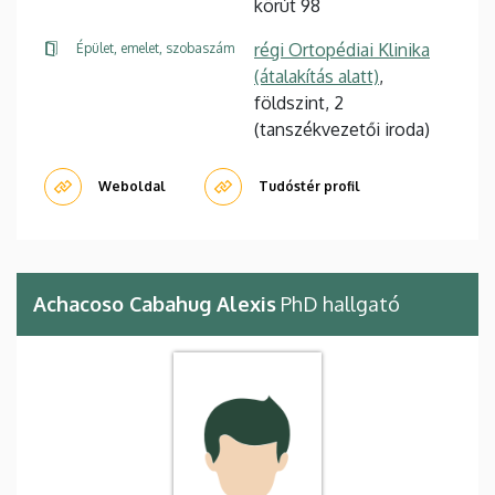
körút 98
régi Ortopédiai Klinika
Épület, emelet, szobaszám
(átalakítás alatt)
,
földszint, 2
(tanszékvezetői iroda)
Weboldal
Tudóstér profil
Achacoso Cabahug Alexis
PhD hallgató