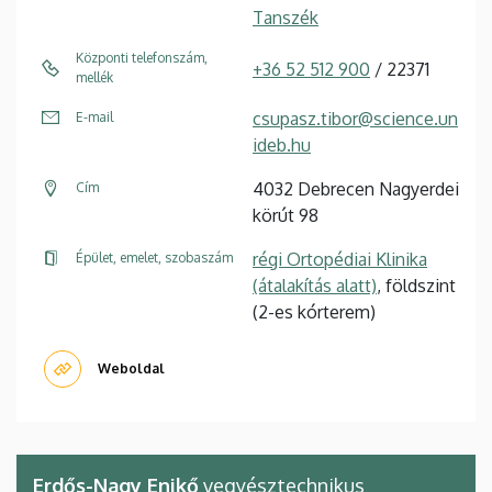
Tanszék
Központi telefonszám,
+36 52 512 900
/ 22371
mellék
csupasz.tibor@science.un
E-mail
ideb.hu
4032 Debrecen Nagyerdei
Cím
körút 98
régi Ortopédiai Klinika
Épület, emelet, szobaszám
(átalakítás alatt)
, földszint
(2-es kórterem)
Weboldal
Erdős-Nagy Enikő
vegyésztechnikus