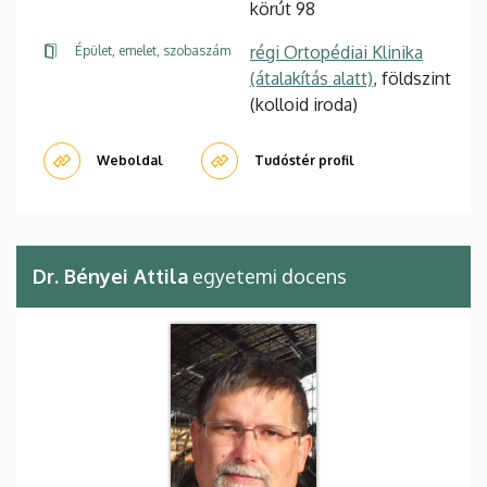
körút 98
régi Ortopédiai Klinika
Épület, emelet, szobaszám
(átalakítás alatt)
, földszint
(kolloid iroda)
Weboldal
Tudóstér profil
Dr. Bényei Attila
egyetemi docens