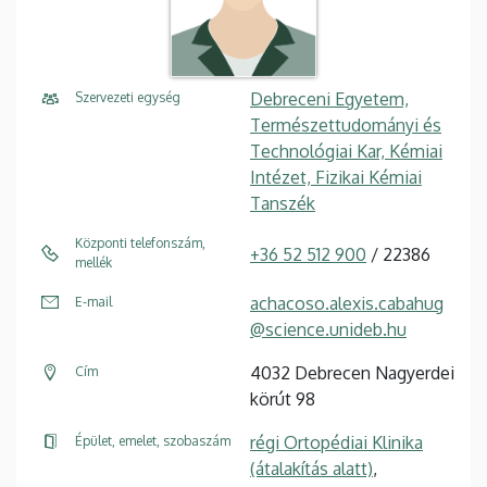
Debreceni Egyetem,
Szervezeti egység
Természettudományi és
Technológiai Kar, Kémiai
Intézet, Fizikai Kémiai
Tanszék
Központi telefonszám,
+36 52 512 900
/ 22386
mellék
achacoso.alexis.cabahug
E-mail
@science.unideb.hu
4032 Debrecen Nagyerdei
Cím
körút 98
régi Ortopédiai Klinika
Épület, emelet, szobaszám
(átalakítás alatt)
,