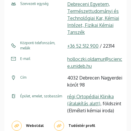
Debreceni Egyetem,
Szervezeti egység
Természettudományi és
Technológiai Kar, Kémiai
Intézet, Fizikai Kémiai
Tanszék
Központi telefonszám,
+36 52 512 900
/ 22314
mellék
holloczki.oldamur@scienc
E-mail
e.unideb.hu
4032 Debrecen Nagyerdei
Cím
körút 98
régi Ortopédiai Klinika
Épület, emelet, szobaszám
(átalakítás alatt)
, földszint
(Elméleti kémiai iroda)
Weboldal
Tudóstér profil