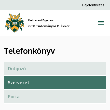
Telefonkönyv
Ugrás
Anonim
Bejelentkezés
a
Felhasználói
|
tartalomra
fiók
Debreceni Egyetem
GTK
menüje
GTK Tudományos Diákkör
Tudományos
Diákkör
Telefonkönyv