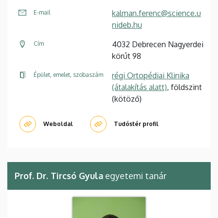
kalman.ferenc@science.u
E-mail
nideb.hu
4032 Debrecen Nagyerdei
Cím
körút 98
régi Ortopédiai Klinika
Épület, emelet, szobaszám
(átalakítás alatt)
, földszint
(kötöző)
Weboldal
Tudóstér profil
Prof. Dr. Tircsó Gyula
egyetemi tanár