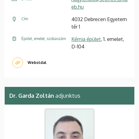
eb.hu
4032 Debrecen Egyetem
Cím
tér 1
Kémia épület
, 1. emelet,
Épület, emelet, szobaszám
D-104
Weboldal
Dr. Garda Zoltán
adjunktus