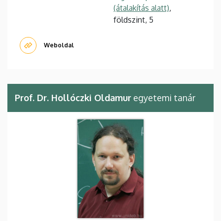
(átalakítás alatt)
,
földszint, 5
Weboldal
Prof. Dr. Hollóczki Oldamur
egyetemi tanár