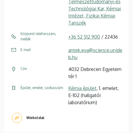
Természettudományi és
Technológiai Kar, Kémiai
Intézet, Fizikai Kémiai
Tanszék
Központi telefonszám,
+36 52 512 900
/ 22436
mellék
antek.eva@science.unide
E-mail
b.hu
4032 Debrecen Egyetem
Cím
tér 1
Kémia épület
, 1. emelet,
Épület, emelet, szobaszám
E-102 (hallgatói
laboratórium)
Weboldal