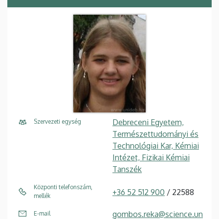
Debreceni Egyetem,
Szervezeti egység
Természettudományi és
Technológiai Kar, Kémiai
Intézet, Fizikai Kémiai
Tanszék
Központi telefonszám,
+36 52 512 900
/ 22588
mellék
gombos.reka@science.un
E-mail