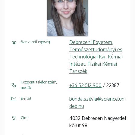
Debreceni Egyetem,
Szervezeti egység
Természettudományi és
Technológiai Kar, Kémiai
Intézet, Fizikai Kémiai
Tanszék
Központi telefonszám,
+36 52 512 900
/ 22387
mellék
bunda.szilvia@science.uni
E-mail
deb.hu
4032 Debrecen Nagyerdei
Cím
körút 98