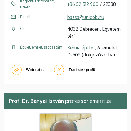
Központi telefonszám,
+36 52 512 900
/ 22388
mellék
bazsa@unideb.hu
E-mail
4032 Debrecen, Egyetem
Cím
tér 1.
Kémia épület
, 6. emelet,
Épület, emelet, szobaszám
D-605 (dolgozószoba)
Weboldal
Tudóstér profil
Prof. Dr. Bányai István
professor emeritus