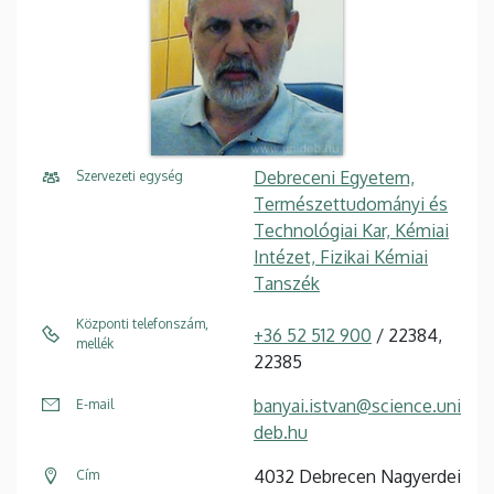
Debreceni Egyetem,
Szervezeti egység
Természettudományi és
Technológiai Kar, Kémiai
Intézet, Fizikai Kémiai
Tanszék
Központi telefonszám,
+36 52 512 900
/ 22384,
mellék
22385
banyai.istvan@science.uni
E-mail
deb.hu
4032 Debrecen Nagyerdei
Cím