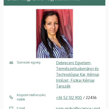
Debreceni Egyetem,
Szervezeti egység
Természettudományi és
Technológiai Kar, Kémiai
Intézet, Fizikai Kémiai
Tanszék
Központi telefonszám,
+36 52 512 900
/ 22436
mellék
nagy.eniko@science.unid
E-mail