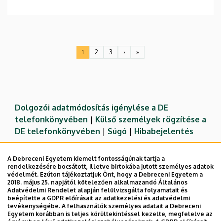
Oldalszámozás
1
2
3
›
»
Jelenlegi
Oldal
Oldal
Következő
Utolsó
oldal
oldal
oldal
Dolgozói adatmódosítás igénylése a DE
telefonkönyvében
|
Külső személyek rögzítése a
DE telefonkönyvében
|
Súgó
|
Hibabejelentés
A Debreceni Egyetem kiemelt fontosságúnak tartja a
rendelkezésére bocsátott, illetve birtokába jutott személyes adatok
védelmét. Ezúton tájékoztatjuk Önt, hogy a Debreceni Egyetem a
2018. május 25. napjától kötelezően alkalmazandó Általános
Adatvédelmi Rendelet alapján felülvizsgálta folyamatait és
beépítette a GDPR előírásait az adatkezelési és adatvédelmi
tevékenységébe. A felhasználók személyes adatait a Debreceni
Egyetem korábban is teljes körültekintéssel kezelte, megfelelve az