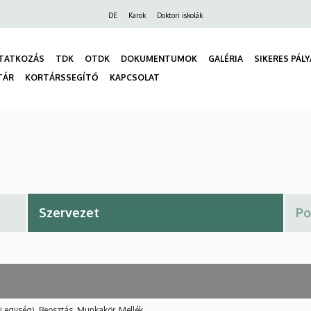
Felső
DE
Karok
Doktori iskolák
navigáció
TATKOZÁS
TDK
OTDK
DOKUMENTUMOK
GALÉRIA
SIKERES PÁL
TÁR
KORTÁRSSEGÍTŐ
KAPCSOLAT
gáció
i egység), Beosztás, Munkakör, Mellék