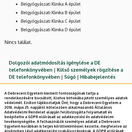
Belgyógyászati Klinika A épület
Belgyógyászati Klinika B épület
Belgyógyászati Klinika C épület
Belgyógyászati Klinika D épület
Nincs találat.
Dolgozói adatmódosítás igénylése a DE
telefonkönyvében
|
Külső személyek rögzítése a
DE telefonkönyvében
|
Súgó
|
Hibabejelentés
A Debreceni Egyetem kiemelt fontosságúnak tartja a
rendelkezésére bocsátott, illetve birtokába jutott személyes adatok
védelmét. Ezúton tájékoztatjuk Önt, hogy a Debreceni Egyetem a
2018. május 25. napjától kötelezően alkalmazandó Általános
Adatvédelmi Rendelet alapján felülvizsgálta folyamatait és
beépítette a GDPR előírásait az adatkezelési és adatvédelmi
tevékenységébe. A felhasználók személyes adatait a Debreceni
Egyetem korábban is teljes körültekintéssel kezelte, megfelelve az
érvényben lévő adatkezelési szabályozásoknak. A GDPR előírásait