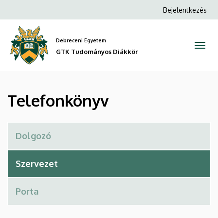
Telefonkönyv
Ugrás
Anonim
Bejelentkezés
a
Felhasználói
|
tartalomra
fiók
Debreceni Egyetem
GTK
menüje
GTK Tudományos Diákkör
Tudományos
Diákkör
Telefonkönyv