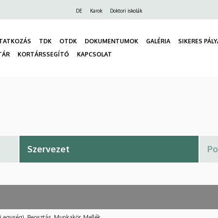
Felső
DE
Karok
Doktori iskolák
navigáció
TATKOZÁS
TDK
OTDK
DOKUMENTUMOK
GALÉRIA
SIKERES PÁL
TÁR
KORTÁRSSEGÍTŐ
KAPCSOLAT
gáció
i egység), Beosztás, Munkakör, Mellék