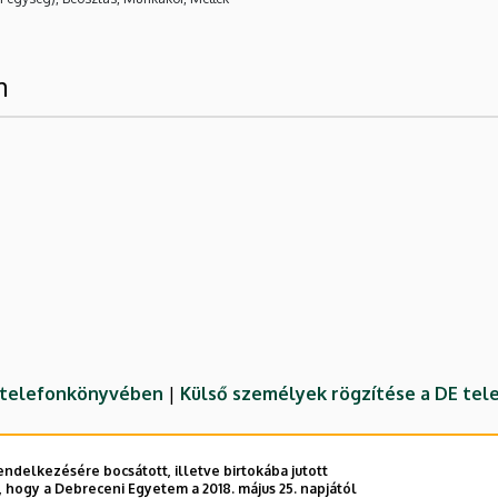
m
E telefonkönyvében
|
Külső személyek rögzítése a DE te
ndelkezésére bocsátott, illetve birtokába jutott
 hogy a Debreceni Egyetem a 2018. május 25. napjától