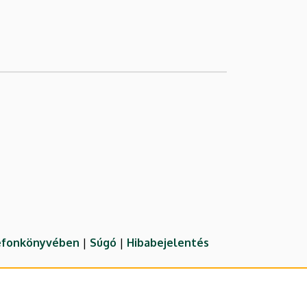
lefonkönyvében
|
Súgó
|
Hibabejelentés