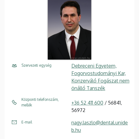
Debreceni Egyetem,
Szervezeti egység
Fogorvostudományi Kar,
Konzerváló Fogászat nem
önálló Tanszék
Központi telefonszám,
+36 52 411 600
/ 56841,
mellék
56972
nagy.laszlo@dental.unide
E-mail
b.hu