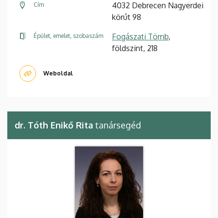
4032 Debrecen Nagyerdei
Cím
körút 98
Fogászati Tömb
,
Épület, emelet, szobaszám
földszint, 218
Weboldal
dr. Tóth Enikő Rita
tanársegéd