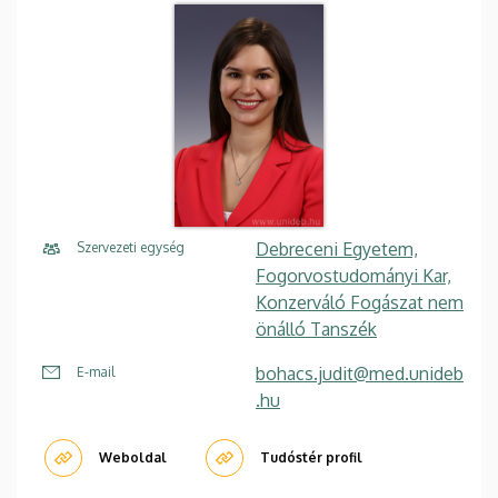
Debreceni Egyetem,
Szervezeti egység
Fogorvostudományi Kar,
Konzerváló Fogászat nem
önálló Tanszék
bohacs.judit@med.unideb
E-mail
.hu
Weboldal
Tudóstér profil