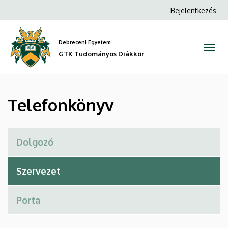
Telefonkönyv
Ugrás
Anonim
Bejelentkezés
a
Felhasználói
|
tartalomra
fiók
Debreceni Egyetem
GTK
menüje
GTK Tudományos Diákkör
Tudományos
Diákkör
Telefonkönyv