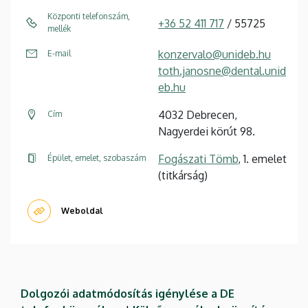
Központi telefonszám,
+36 52 411 717
/ 55725
mellék
konzervalo@unideb.hu
E-mail
toth.janosne@dental.unid
eb.hu
4032 Debrecen,
Cím
Nagyerdei körút 98.
Fogászati Tömb
, 1. emelet
Épület, emelet, szobaszám
(titkárság)
Weboldal
Dolgozói adatmódosítás igénylése a DE