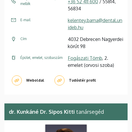
+36 52 411 600
/ 55814,
mellék
56834
kelentey.barna@dental.un
E-mail
ideb.hu
4032 Debrecen Nagyerdei
Cím
körút 98
Fogászati Tömb
, 2.
Épület, emelet, szobaszám
emelet (orvosi szoba)
Weboldal
Tudóstér profil
dr. Kunkáné Dr. Sipos Kitti
tanársegéd