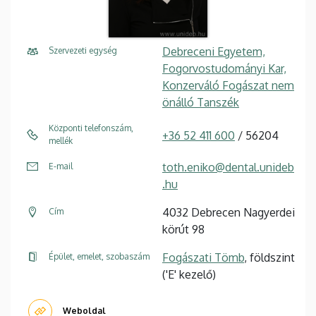
Debreceni Egyetem,
Szervezeti egység
Fogorvostudományi Kar,
Konzerváló Fogászat nem
önálló Tanszék
Központi telefonszám,
+36 52 411 600
/ 56204
mellék
toth.eniko@dental.unideb
E-mail
.hu
4032 Debrecen Nagyerdei
Cím
körút 98
Fogászati Tömb
, földszint
Épület, emelet, szobaszám
('E' kezelő)
Weboldal