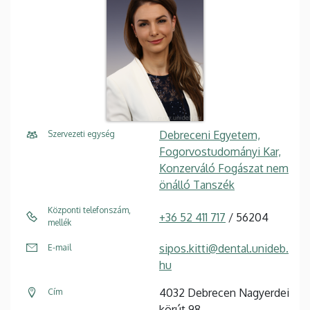
Debreceni Egyetem,
Szervezeti egység
Fogorvostudományi Kar,
Konzerváló Fogászat nem
önálló Tanszék
Központi telefonszám,
+36 52 411 717
/ 56204
mellék
sipos.kitti@dental.unideb.
E-mail
hu
4032 Debrecen Nagyerdei
Cím
körút 98