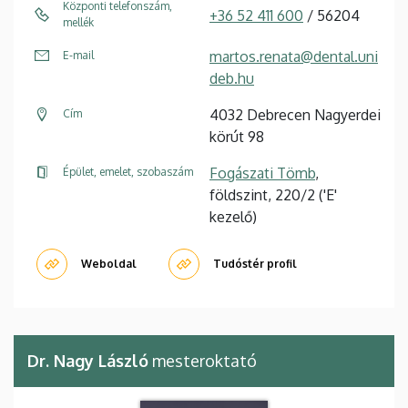
Központi telefonszám,
+36 52 411 600
/ 56204
mellék
martos.renata@dental.uni
E-mail
deb.hu
4032 Debrecen Nagyerdei
Cím
körút 98
Fogászati Tömb
,
Épület, emelet, szobaszám
földszint, 220/2 ('E'
kezelő)
Weboldal
Tudóstér profil
Dr. Nagy László
mesteroktató