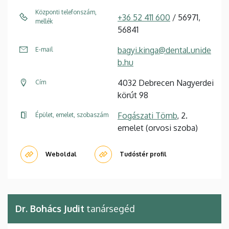
Központi telefonszám,
+36 52 411 600
/ 56971,
mellék
56841
bagyi.kinga@dental.unide
E-mail
b.hu
4032 Debrecen Nagyerdei
Cím
körút 98
Fogászati Tömb
, 2.
Épület, emelet, szobaszám
emelet (orvosi szoba)
Weboldal
Tudóstér profil
Dr. Bohács Judit
tanársegéd