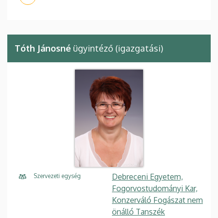
Tóth Jánosné
ügyintéző (igazgatási)
Debreceni Egyetem,
Szervezeti egység
Fogorvostudományi Kar,
Konzerváló Fogászat nem
önálló Tanszék