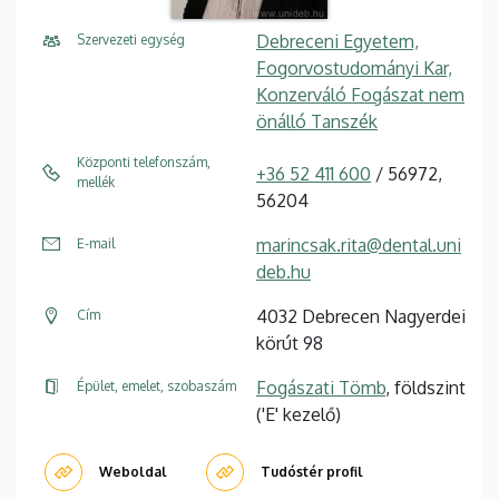
Debreceni Egyetem,
Szervezeti egység
Fogorvostudományi Kar,
Konzerváló Fogászat nem
önálló Tanszék
Központi telefonszám,
+36 52 411 600
/ 56972,
mellék
56204
marincsak.rita@dental.uni
E-mail
deb.hu
4032 Debrecen Nagyerdei
Cím
körút 98
Fogászati Tömb
, földszint
Épület, emelet, szobaszám
('E' kezelő)
Weboldal
Tudóstér profil