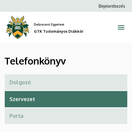
Telefonkönyv
Ugrás
Anonim
Bejelentkezés
a
Felhasználói
|
tartalomra
fiók
Debreceni Egyetem
GTK
menüje
GTK Tudományos Diákkör
Tudományos
Diákkör
Telefonkönyv