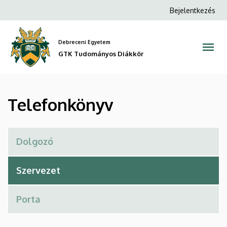
Telefonkönyv
Ugrás
Anonim
Bejelentkezés
a
Felhasználói
|
tartalomra
fiók
Debreceni Egyetem
GTK
menüje
GTK Tudományos Diákkör
Tudományos
Diákkör
Telefonkönyv