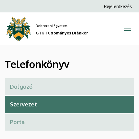
Telefonkönyv
Ugrás
Anonim
Bejelentkezés
a
Felhasználói
|
tartalomra
fiók
Debreceni Egyetem
GTK
menüje
GTK Tudományos Diákkör
Tudományos
Diákkör
Telefonkönyv