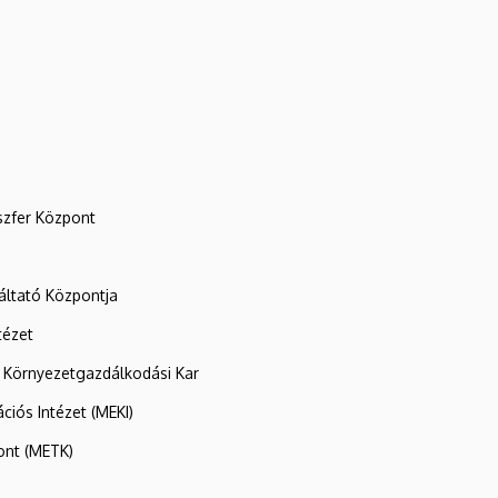
szfer Központ
ltató Központja
tézet
 Környezetgazdálkodási Kar
ációs Intézet (MEKI)
ont (METK)