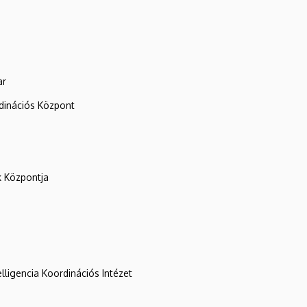
ar
rdinációs Központ
k Központja
lligencia Koordinációs Intézet