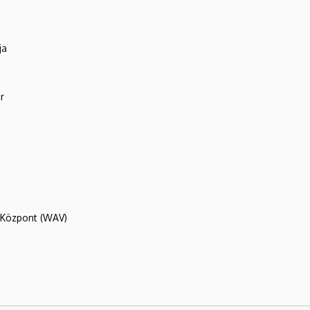
ja
r
R Központ (WAV)