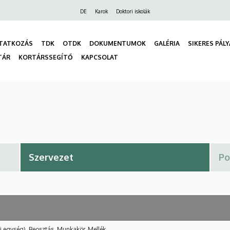
Felső
DE
Karok
Doktori iskolák
navigáció
TATKOZÁS
TDK
OTDK
DOKUMENTUMOK
GALÉRIA
SIKERES PÁL
TÁR
KORTÁRSSEGÍTŐ
KAPCSOLAT
gáció
i egység), Beosztás, Munkakör, Mellék