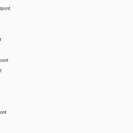
zpont
t
zpont
t
pont