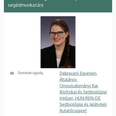
segédmunkatárs
Debreceni Egyetem,
Szervezeti egység
Általános
Orvostudományi Kar,
Biofizikai és Sejtbiológiai
Intézet, HUN-REN-DE
Sejtbiológiai és Jelátviteli
Kutatócsoport