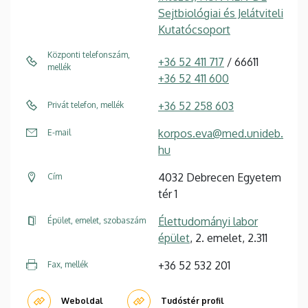
Sejtbiológiai és Jelátviteli
Kutatócsoport
Központi telefonszám,
+36 52 411 717
/ 66611
mellék
+36 52 411 600
+36 52 258 603
Privát telefon, mellék
korpos.eva@med.unideb.
E-mail
hu
4032 Debrecen Egyetem
Cím
tér 1
Élettudományi labor
Épület, emelet, szobaszám
épület
, 2. emelet, 2.311
+36 52 532 201
Fax, mellék
Weboldal
Tudóstér profil