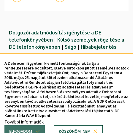
Dolgozói adatmódosítás igénylése a DE
telefonkönyvében
|
Külső személyek rögzítése a
DE telefonkönyvében
|
Súgó
|
Hibabejelentés
A Debreceni Egyetem kiemelt fontosságúnak tartja a
rendelkezésére bocsátott, illetve birtokába jutott személyes adatok
védelmét. Ezúton tájékoztatjuk Önt, hogy a Debreceni Egyetem a
2018. május 25. napjától kötelezően alkalmazandó Általános
Adatvédelmi Rendelet alapján felülvizsgálta folyamatait és
beépítette a GDPR előírásait az adatkezelési és adatvédelmi
tevékenységébe. A felhasználók személyes adatait a Debreceni
Egyetem korábban is teljes körültekintéssel kezelte, megfelelve az
érvényben lévő adatkezelési szabályozásoknak. A GDPR előírásait
követve frissítettük Adatvédelmi Tájékoztatónkat, amelyet az
Adatvédelem
Adatvédelem
alábbi linkre kattintva olvashat el:
Adatkezelési tájékoztató.
DE
Kancellária WAV Központ
Technikai információk
További információk
ELFOGADOM
KÖSZÖNÖM, NEM