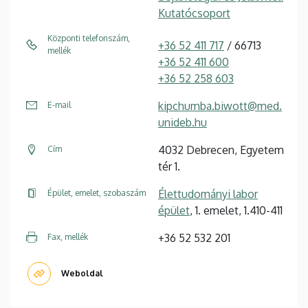
Kutatócsoport
Központi telefonszám,
+36 52 411 717
/ 66713
mellék
+36 52 411 600
+36 52 258 603
kipchumba.biwott@med.
E-mail
unideb.hu
4032 Debrecen, Egyetem
Cím
tér 1.
Élettudományi labor
Épület, emelet, szobaszám
épület
, 1. emelet, 1.410-411
+36 52 532 201
Fax, mellék
Weboldal