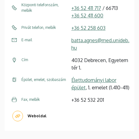
Központi telefonszám,
+36 52 411 717
/ 66713
mellék
+36 52 411 600
+36 52 258 603
Privát telefon, mellék
batta.agnes@med.unideb.
E-mail
hu
4032 Debrecen, Egyetem
Cím
tér 1.
Élettudományi labor
Épület, emelet, szobaszám
épület
, 1. emelet (1.410-411)
+36 52 532 201
Fax, mellék
Weboldal