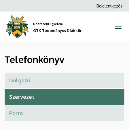
Telefonkönyv
Ugrás
Anonim
Bejelentkezés
a
Felhasználói
|
tartalomra
fiók
Debreceni Egyetem
GTK
menüje
GTK Tudományos Diákkör
Tudományos
Diákkör
Telefonkönyv