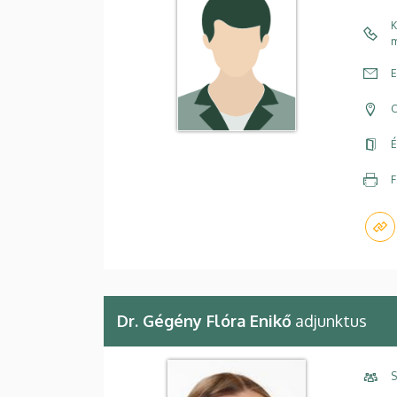
K
m
E
C
É
F
Dr. Gégény Flóra Enikő
adjunktus
S