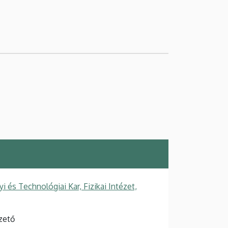
s Technológiai Kar, Fizikai Intézet,
zető