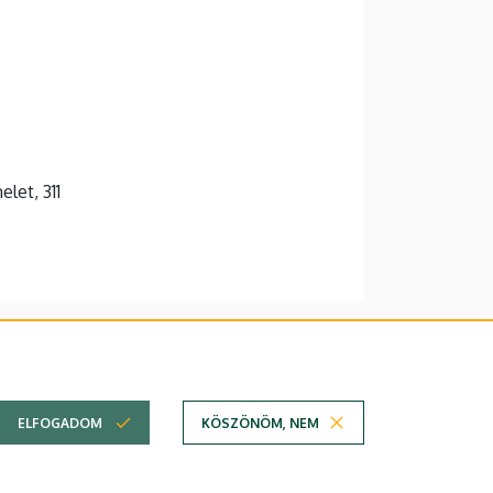
let, 311
lefonkönyvében
|
Súgó
|
Hibabejelentés
ELFOGADOM
KÖSZÖNÖM, NEM