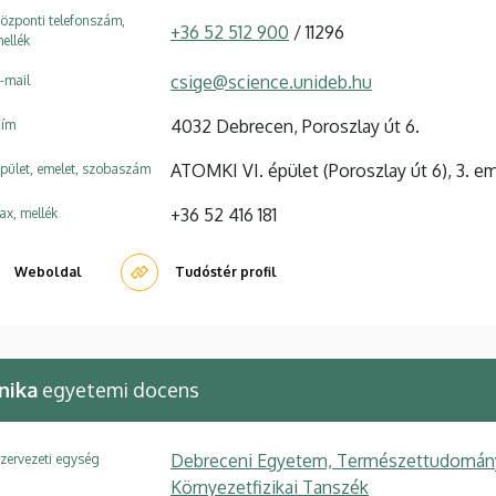
özponti telefonszám,
+36 52 512 900
/ 11296
ellék
csige@science.unideb.hu
-mail
4032 Debrecen, Poroszlay út 6.
ím
ATOMKI VI. épület (Poroszlay út 6), 3. em
pület, emelet, szobaszám
+36 52 416 181
ax, mellék
Weboldal
Tudóstér profil
nika
egyetemi docens
Debreceni Egyetem, Természettudományi é
zervezeti egység
Környezetfizikai Tanszék