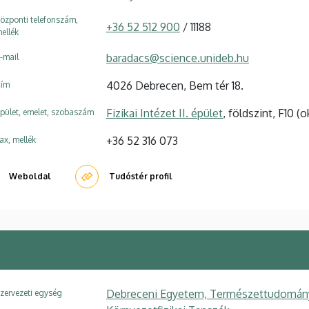
özponti telefonszám,
+36 52 512 900
/ 11188
ellék
baradacs@science.unideb.hu
-mail
4026 Debrecen, Bem tér 18.
ím
Fizikai Intézet II. épület
, földszint, F10 (
pület, emelet, szobaszám
+36 52 316 073
ax, mellék
Weboldal
Tudóstér profil
Debreceni Egyetem, Természettudományi é
zervezeti egység