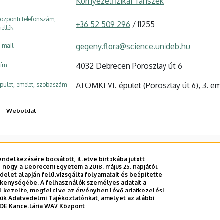
Környezetfizikai Tanszék
özponti telefonszám,
+36 52 509 296
/ 11255
ellék
gegeny.flora@science.unideb.hu
-mail
4032 Debrecen Poroszlay út 6
ím
ATOMKI VI. épület (Poroszlay út 6), 3. eme
pület, emelet, szobaszám
Weboldal
ndelkezésére bocsátott, illetve birtokába jutott
 hogy a Debreceni Egyetem a 2018. május 25. napjától
E telefonkönyvében
|
Külső személyek rögzítése a DE te
let alapján felülvizsgálta folyamatait és beépítette
ékenységébe. A felhasználók személyes adatait a
el kezelte, megfelelve az érvényben lévő adatkezelési
ttük Adatvédelmi Tájékoztatónkat, amelyet az alábbi
DE Kancellária WAV Központ