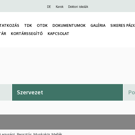
Felső
DE
Karok
Doktori iskolák
navigáció
TATKOZÁS
TDK
OTDK
DOKUMENTUMOK
GALÉRIA
SIKERES PÁL
TÁR
KORTÁRSSEGÍTŐ
KAPCSOLAT
gáció
i egység), Beosztás, Munkakör, Mellék