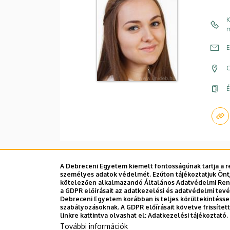
K
m
E
C
É
A Debreceni Egyetem kiemelt fontosságúnak tartja a re
személyes adatok védelmét. Ezúton tájékoztatjuk Önt,
Dolgozói adatmódosítás igénylése a D
kötelezően alkalmazandó Általános Adatvédelmi Rende
a GDPR előírásait az adatkezelési és adatvédelmi tev
Debreceni Egyetem korábban is teljes körültekintéss
szabályozásoknak. A GDPR előírásait követve frissíte
linkre kattintva olvashat el:
Adatkezelési tájékoztató.
További információk