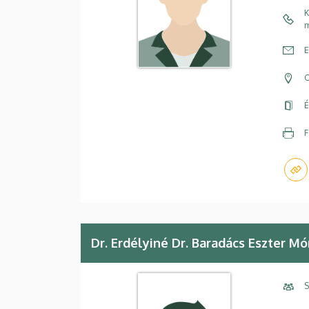
K
m
E
C
É
F
Dr. Erdélyiné Dr. Baradács Eszter Mó
S