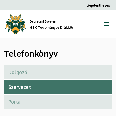
Telefonkönyv
Ugrás
Anonim
Bejelentkezés
a
Felhasználói
|
tartalomra
fiók
Debreceni Egyetem
GTK
menüje
GTK Tudományos Diákkör
Tudományos
Diákkör
Telefonkönyv