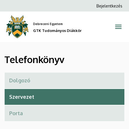
Telefonkönyv
Ugrás
Anonim
Bejelentkezés
a
Felhasználói
|
tartalomra
fiók
Debreceni Egyetem
GTK
menüje
GTK Tudományos Diákkör
Tudományos
Diákkör
Telefonkönyv