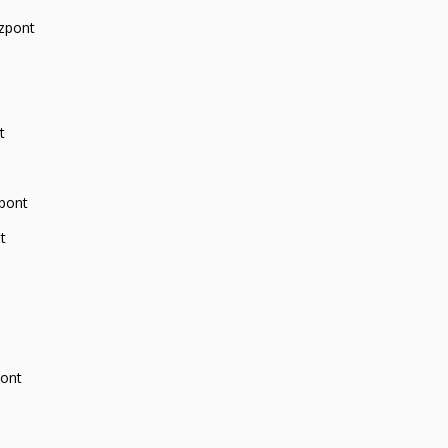
zpont
t
zpont
t
pont