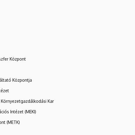
szfer Központ
ltató Központja
tézet
 Környezetgazdálkodási Kar
ációs Intézet (MEKI)
ont (METK)