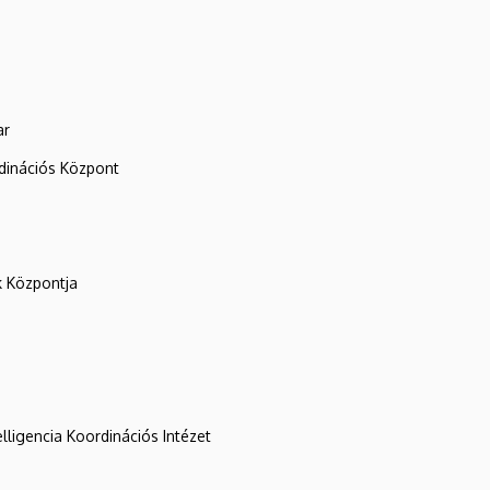
ar
rdinációs Központ
k Központja
lligencia Koordinációs Intézet