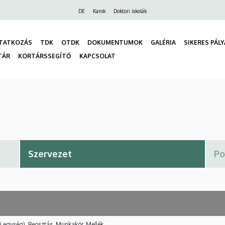
Felső
DE
Karok
Doktori iskolák
navigáció
TATKOZÁS
TDK
OTDK
DOKUMENTUMOK
GALÉRIA
SIKERES PÁL
TÁR
KORTÁRSSEGÍTŐ
KAPCSOLAT
gáció
i egység), Beosztás, Munkakör, Mellék