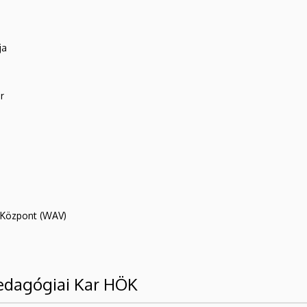
ja
r
R Központ (WAV)
edagógiai Kar HÖK