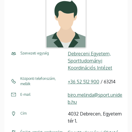
Debreceni Egyetem,
Szervezeti egység
Sporttudományi
Koordinációs Intézet
Központi telefonszám,
+36 52 512 900
/ 63214
mellék
biro.melinda@sport.unide
E-mail
b.hu
4032 Debrecen, Egyetem
Cím
tér 1.