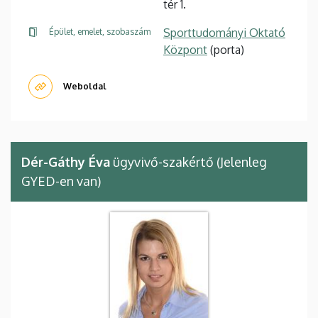
tér 1.
Sporttudományi Oktató
Épület, emelet, szobaszám
Központ
(porta)
Weboldal
Dér-Gáthy Éva
ügyvivő-szakértő (Jelenleg
GYED-en van)