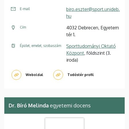
biro.eszter@sport.unideb.
E-mail
hu
4032 Debrecen, Egyetem
Cím
tér 1.
Sporttudományi Oktató
Épület, emelet, szobaszám
Központ
, földszint (3.
iroda)
Weboldal
Tudóstér profil
Dr. Bíró Melinda
egyetemi docens