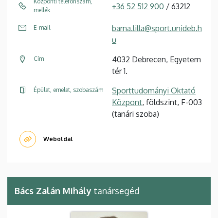
Központi telefonszám,
+36 52 512 900
/ 63212
mellék
barna.lilla@sport.unideb.h
E-mail
u
4032 Debrecen, Egyetem
Cím
tér 1.
Sporttudományi Oktató
Épület, emelet, szobaszám
Központ
, földszint, F-003
(tanári szoba)
Weboldal
Bács Zalán Mihály
tanársegéd