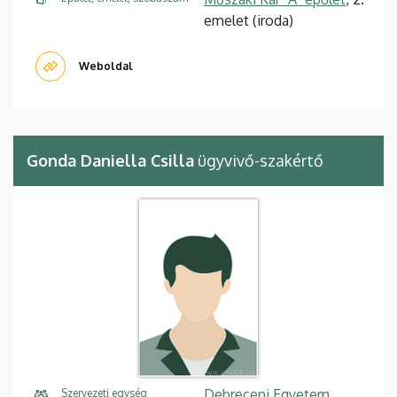
emelet (iroda)
Weboldal
Gonda Daniella Csilla
ügyvivő-szakértő
Debreceni Egyetem,
Szervezeti egység