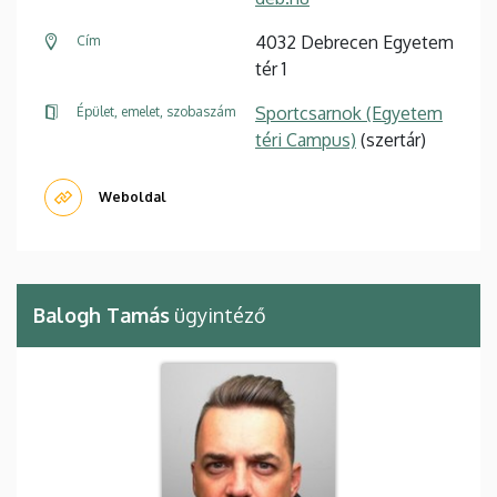
4032 Debrecen Egyetem
Cím
tér 1
Sportcsarnok (Egyetem
Épület, emelet, szobaszám
téri Campus)
(szertár)
Weboldal
Balogh Tamás
ügyintéző