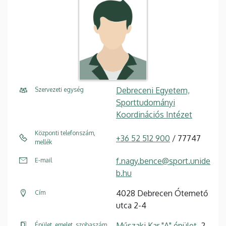
Debreceni Egyetem,
Szervezeti egység
Sporttudományi
Koordinációs Intézet
Központi telefonszám,
+36 52 512 900
/ 77747
mellék
f.nagy.bence@sport.unide
E-mail
b.hu
4028 Debrecen Ótemető
Cím
utca 2-4
Műszaki Kar "A" épület
, 2.
Épület, emelet, szobaszám