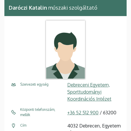
Daróczi Katalin
műszaki szolgáltató
Debreceni Egyetem,
Szervezeti egység
Sporttudományi
Koordinációs Intézet
Központi telefonszám,
+36 52 512 900
/ 63200
mellék
4032 Debrecen, Egyetem
Cím