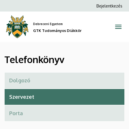
Telefonkönyv
Ugrás
Anonim
Bejelentkezés
a
Felhasználói
|
tartalomra
fiók
Debreceni Egyetem
GTK
menüje
GTK Tudományos Diákkör
Tudományos
Diákkör
Telefonkönyv