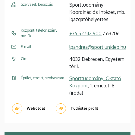
Sporttudományi
Szervezet, beosztás
Koordinációs Intézet, mb.
igazgatóhelyettes
Központi telefonszám,
+36 52 512 900
/ 63206
mellék
lpandrea@sport.unideb.hu
E-mail
4032 Debrecen, Egyetem
Cím
tér 1.
Sporttudományi Oktató
Épület, emelet, szobaszám
Központ
, 1. emelet, 8
(iroda)
Weboldal
Tudóstér profil