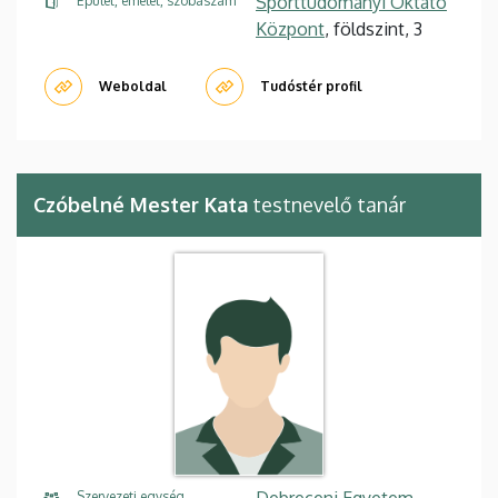
Sporttudományi Oktató
Épület, emelet, szobaszám
Központ
, földszint, 3
Weboldal
Tudóstér profil
Czóbelné Mester Kata
testnevelő tanár
Debreceni Egyetem,
Szervezeti egység