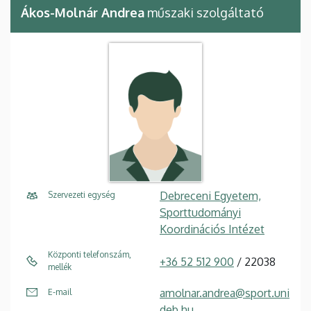
Ákos-Molnár Andrea
műszaki szolgáltató
Debreceni Egyetem,
Szervezeti egység
Sporttudományi
Koordinációs Intézet
Központi telefonszám,
+36 52 512 900
/ 22038
mellék
amolnar.andrea@sport.uni
E-mail
deb.hu