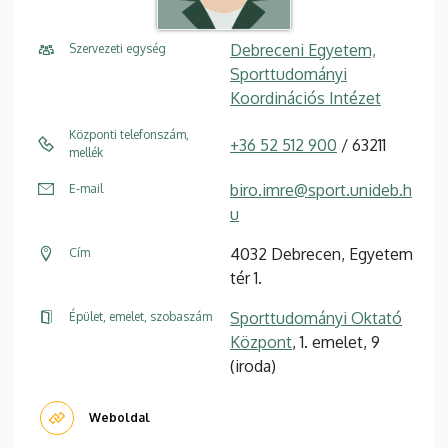
Debreceni Egyetem,
Szervezeti egység
Sporttudományi
Koordinációs Intézet
Központi telefonszám,
+36 52 512 900
/ 63211
mellék
biro.imre@sport.unideb.h
E-mail
u
4032 Debrecen, Egyetem
Cím
tér 1.
Sporttudományi Oktató
Épület, emelet, szobaszám
Központ
, 1. emelet, 9
(iroda)
Weboldal