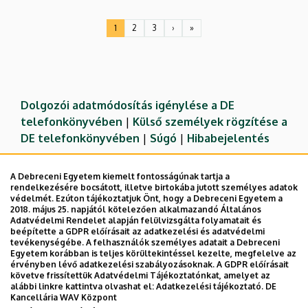
Oldalszámozás
1
2
3
›
»
Jelenlegi
Oldal
Oldal
Következő
Utolsó
oldal
oldal
oldal
Dolgozói adatmódosítás igénylése a DE
telefonkönyvében
|
Külső személyek rögzítése a
DE telefonkönyvében
|
Súgó
|
Hibabejelentés
A Debreceni Egyetem kiemelt fontosságúnak tartja a
rendelkezésére bocsátott, illetve birtokába jutott személyes adatok
védelmét. Ezúton tájékoztatjuk Önt, hogy a Debreceni Egyetem a
2018. május 25. napjától kötelezően alkalmazandó Általános
Adatvédelmi Rendelet alapján felülvizsgálta folyamatait és
beépítette a GDPR előírásait az adatkezelési és adatvédelmi
tevékenységébe. A felhasználók személyes adatait a Debreceni
Egyetem korábban is teljes körültekintéssel kezelte, megfelelve az
érvényben lévő adatkezelési szabályozásoknak. A GDPR előírásait
követve frissítettük Adatvédelmi Tájékoztatónkat, amelyet az
Adatvédelem
Adatvédelem
alábbi linkre kattintva olvashat el:
Adatkezelési tájékoztató.
DE
Kancellária WAV Központ
Technikai információk