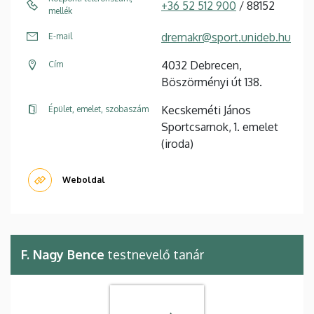
+36 52 512 900
/ 88152
mellék
dremakr@sport.unideb.hu
E-mail
4032 Debrecen,
Cím
Böszörményi út 138.
Kecskeméti János
Épület, emelet, szobaszám
Sportcsarnok, 1. emelet
(iroda)
Weboldal
F. Nagy Bence
testnevelő tanár