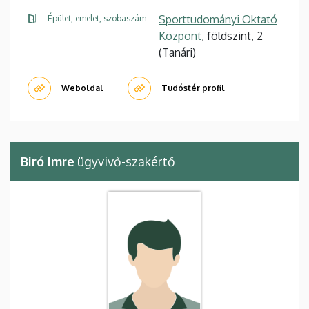
Sporttudományi Oktató
Épület, emelet, szobaszám
Központ
, földszint, 2
(Tanári)
Weboldal
Tudóstér profil
Biró Imre
ügyvivő-szakértő