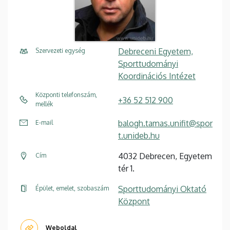
Debreceni Egyetem,
Szervezeti egység
Sporttudományi
Koordinációs Intézet
Központi telefonszám,
+36 52 512 900
mellék
balogh.tamas.unifit@spor
E-mail
t.unideb.hu
4032 Debrecen, Egyetem
Cím
tér 1.
Sporttudományi Oktató
Épület, emelet, szobaszám
Központ
Weboldal