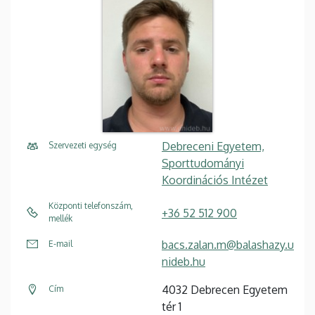
Debreceni Egyetem,
Szervezeti egység
Sporttudományi
Koordinációs Intézet
Központi telefonszám,
+36 52 512 900
mellék
bacs.zalan.m@balashazy.u
E-mail
nideb.hu
4032 Debrecen Egyetem
Cím
tér 1