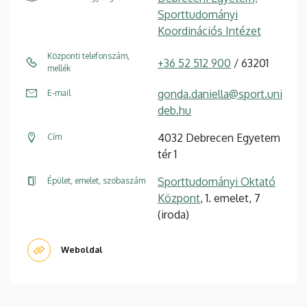
Sporttudományi
Koordinációs Intézet
Központi telefonszám,
+36 52 512 900
/ 63201
mellék
gonda.daniella@sport.uni
E-mail
deb.hu
4032 Debrecen Egyetem
Cím
tér 1
Sporttudományi Oktató
Épület, emelet, szobaszám
Központ
, 1. emelet, 7
(iroda)
Weboldal