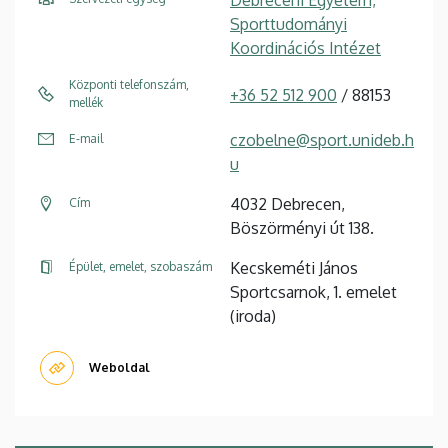
Sporttudományi
Koordinációs Intézet
Központi telefonszám,
+36 52 512 900
/ 88153
mellék
czobelne@sport.unideb.h
E-mail
u
4032 Debrecen,
Cím
Böszörményi út 138.
Kecskeméti János
Épület, emelet, szobaszám
Sportcsarnok, 1. emelet
(iroda)
Weboldal