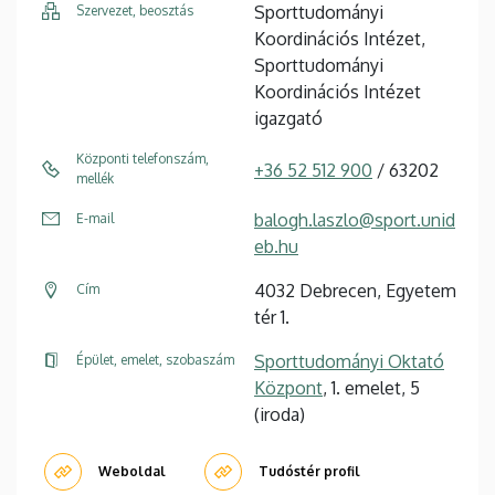
Sporttudományi
Szervezet, beosztás
Koordinációs Intézet,
Sporttudományi
Koordinációs Intézet
igazgató
Központi telefonszám,
+36 52 512 900
/ 63202
mellék
balogh.laszlo@sport.unid
E-mail
eb.hu
4032 Debrecen, Egyetem
Cím
tér 1.
Sporttudományi Oktató
Épület, emelet, szobaszám
Központ
, 1. emelet, 5
(iroda)
Weboldal
Tudóstér profil