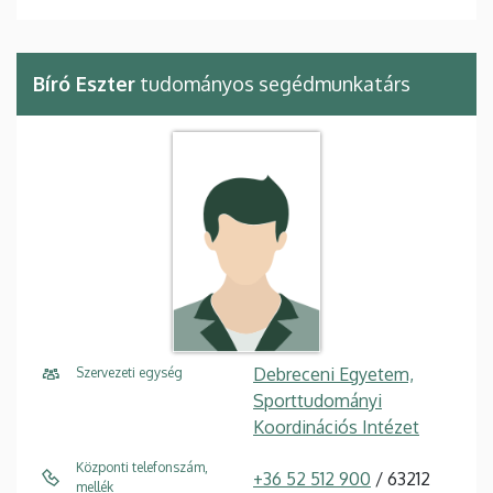
Bíró Eszter
tudományos segédmunkatárs
Debreceni Egyetem,
Szervezeti egység
Sporttudományi
Koordinációs Intézet
Központi telefonszám,
+36 52 512 900
/ 63212
mellék