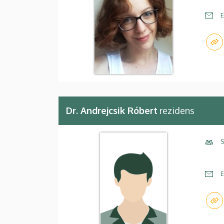
E
Dr. Andrejcsik Róbert
rezidens
S
E