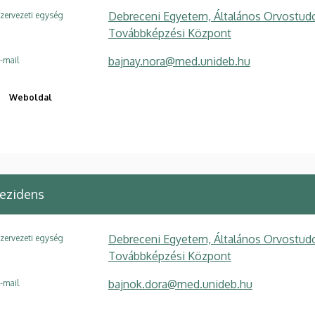
Debreceni Egyetem, Általános Orvostudo
zervezeti egység
Továbbképzési Központ
bajnay.nora@med.unideb.hu
-mail
Weboldal
ezidens
Debreceni Egyetem, Általános Orvostudo
zervezeti egység
Továbbképzési Központ
bajnok.dora@med.unideb.hu
-mail