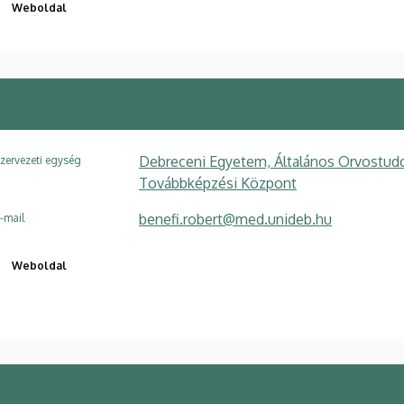
Weboldal
Debreceni Egyetem, Általános Orvostudo
zervezeti egység
Továbbképzési Központ
benefi.robert@med.unideb.hu
-mail
Weboldal