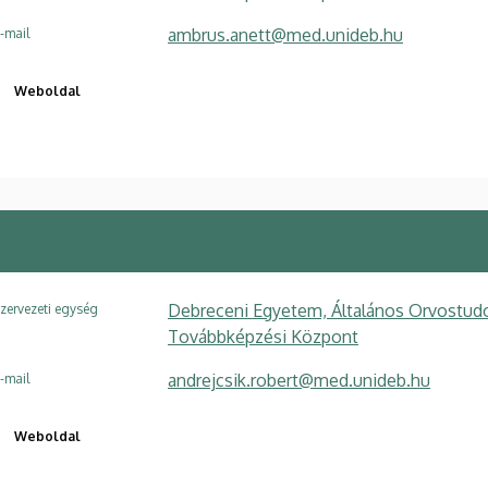
ambrus.anett@med.unideb.hu
-mail
Weboldal
Debreceni Egyetem, Általános Orvostudo
zervezeti egység
Továbbképzési Központ
andrejcsik.robert@med.unideb.hu
-mail
Weboldal