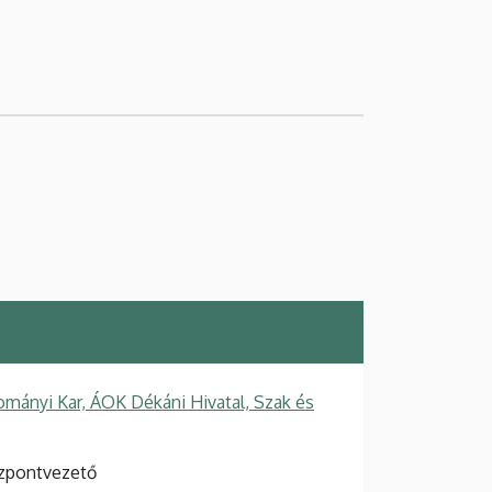
mányi Kar, ÁOK Dékáni Hivatal, Szak és
özpontvezető