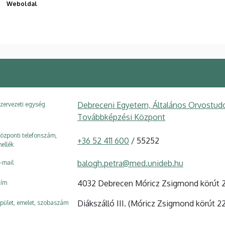
Weboldal
Debreceni Egyetem, Általános Orvostudo
zervezeti egység
Továbbképzési Központ
özponti telefonszám,
+36 52 411 600
/ 55252
ellék
balogh.petra@med.unideb.hu
-mail
4032 Debrecen Móricz Zsigmond körút 
ím
Diákszálló III. (Móricz Zsigmond körút 22
pület, emelet, szobaszám