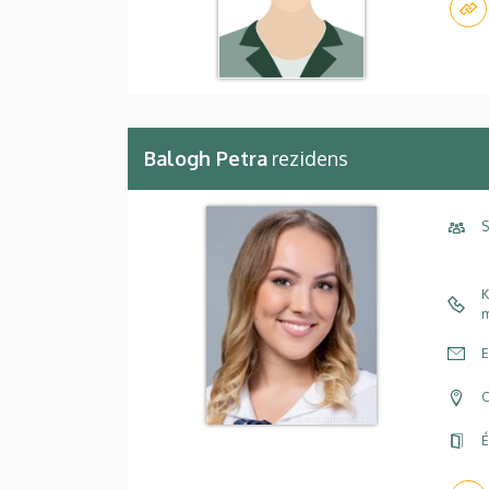
Balogh Petra
rezidens
S
K
m
E
C
É