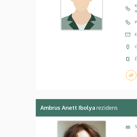
K
m
P
E
C
É
Ambrus Anett Ibolya
rezidens
S