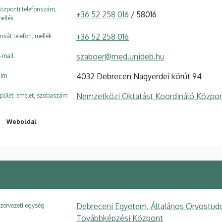
özponti telefonszám,
+36 52 258 016
/ 58016
ellék
+36 52 258 016
rivát telefon, mellék
szaboer@med.unideb.hu
-mail
4032 Debrecen Nagyerdei körút 94
ím
Nemzetközi Oktatást Koordináló Közpon
pület, emelet, szobaszám
Weboldal
Debreceni Egyetem, Általános Orvostudo
zervezeti egység
Továbbképzési Központ