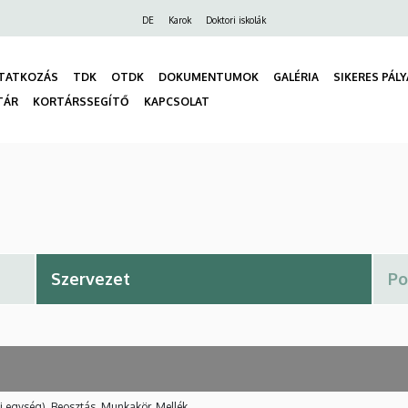
Felső
DE
Karok
Doktori iskolák
navigáció
TATKOZÁS
TDK
OTDK
DOKUMENTUMOK
GALÉRIA
SIKERES PÁL
TÁR
KORTÁRSSEGÍTŐ
KAPCSOLAT
gáció
i egység), Beosztás, Munkakör, Mellék