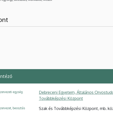
ont
intéző
Debreceni Egyetem, Általános Orvostudo
zervezeti egység
Továbbképzési Központ
Szak és Továbbképzési Központ, mb. k
zervezet, beosztás