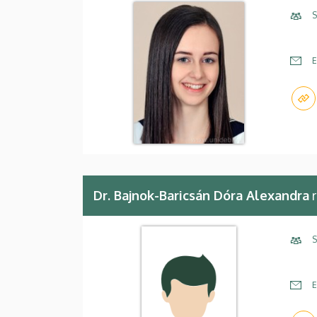
S
E
Dr. Bajnok-Baricsán Dóra Alexandra
r
S
E