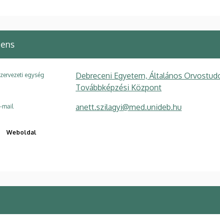
dens
Debreceni Egyetem, Általános Orvostudo
zervezeti egység
Továbbképzési Központ
anett.szilagyi@med.unideb.hu
-mail
Weboldal