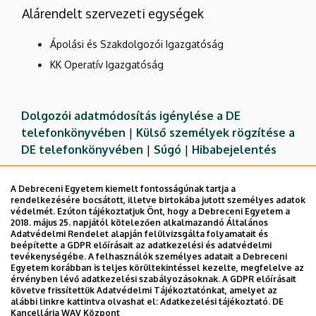
Alárendelt szervezeti egységek
Ápolási és Szakdolgozói Igazgatóság
KK Operatív Igazgatóság
Dolgozói adatmódosítás igénylése a DE
telefonkönyvében
|
Külső személyek rögzítése a
DE telefonkönyvében
|
Súgó
|
Hibabejelentés
A Debreceni Egyetem kiemelt fontosságúnak tartja a
rendelkezésére bocsátott, illetve birtokába jutott személyes adatok
védelmét. Ezúton tájékoztatjuk Önt, hogy a Debreceni Egyetem a
2018. május 25. napjától kötelezően alkalmazandó Általános
Adatvédelmi Rendelet alapján felülvizsgálta folyamatait és
beépítette a GDPR előírásait az adatkezelési és adatvédelmi
tevékenységébe. A felhasználók személyes adatait a Debreceni
Egyetem korábban is teljes körültekintéssel kezelte, megfelelve az
érvényben lévő adatkezelési szabályozásoknak. A GDPR előírásait
követve frissítettük Adatvédelmi Tájékoztatónkat, amelyet az
Adatvédelem
Adatvédelem
alábbi linkre kattintva olvashat el:
Adatkezelési tájékoztató.
DE
Kancellária WAV Központ