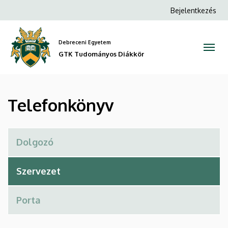
Telefonkönyv
Ugrás
Anonim
Bejelentkezés
a
Felhasználói
|
tartalomra
fiók
Debreceni Egyetem
GTK
menüje
GTK Tudományos Diákkör
Tudományos
Diákkör
Telefonkönyv