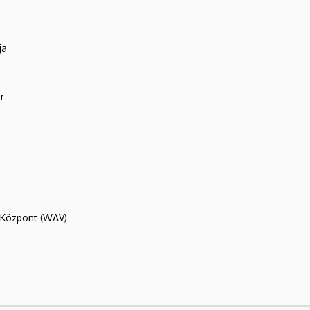
ja
r
R Központ (WAV)