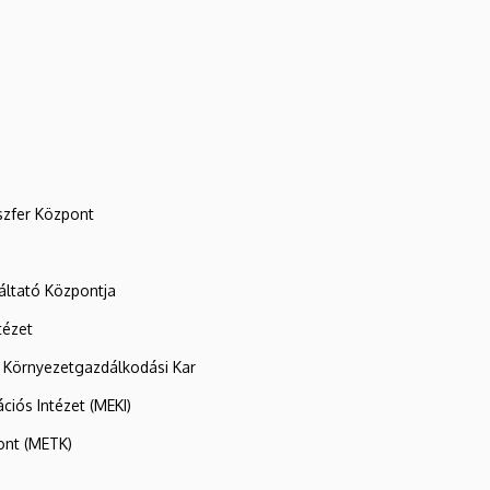
szfer Központ
ltató Központja
tézet
 Környezetgazdálkodási Kar
ációs Intézet (MEKI)
ont (METK)