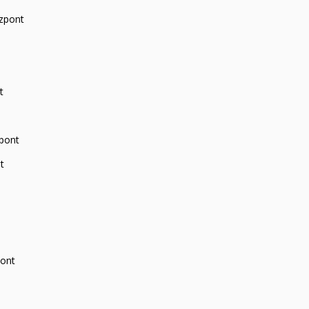
zpont
t
zpont
t
pont