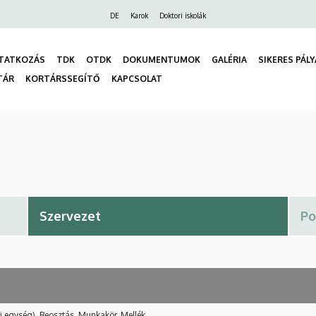
Felső
DE
Karok
Doktori iskolák
navigáció
TATKOZÁS
TDK
OTDK
DOKUMENTUMOK
GALÉRIA
SIKERES PÁL
TÁR
KORTÁRSSEGÍTŐ
KAPCSOLAT
gáció
i egység), Beosztás, Munkakör, Mellék