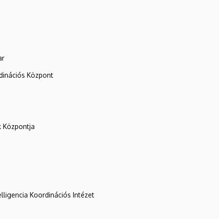
ar
rdinációs Központ
k Központja
lligencia Koordinációs Intézet