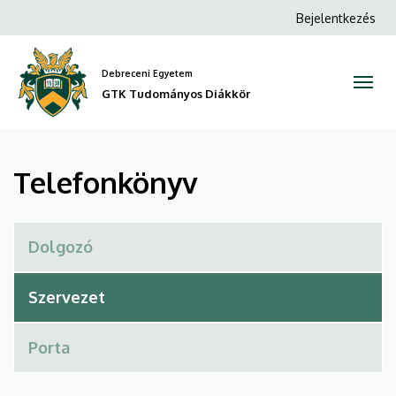
Telefonkönyv
Ugrás
Anonim
Bejelentkezés
a
Felhasználói
|
tartalomra
fiók
Debreceni Egyetem
GTK
menüje
GTK Tudományos Diákkör
Tudományos
Diákkör
Telefonkönyv