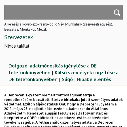
A keresés a következőkre működik: Név, Munkahely (szervezeti egység),
Beosztás, Munkakör, Mellék
Szervezetek
Nincs találat.
Dolgozói adatmódosítás igénylése a DE
telefonkönyvében
|
Külső személyek rögzítése a
DE telefonkönyvében
|
Súgó
|
Hibabejelentés
A Debreceni Egyetem kiemelt fontosságúnak tartja a
rendelkezésére bocsátott, illetve birtokába jutott személyes adatok
védelmét. Ezúton tájékoztatjuk Önt, hogy a Debreceni Egyetem a
2018. május 25. napjától kötelezően alkalmazandó Általános
Adatvédelmi Rendelet alapján felülvizsgálta folyamatait és
beépítette a GDPR előírásait az adatkezelési és adatvédelmi
tevékenységébe. A felhasználók személyes adatait a Debreceni
Egyetem korábban is teljes körültekintéssel kezelte, megfelelve az