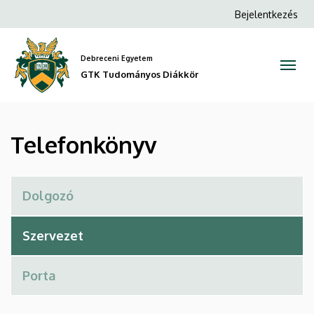
Telefonkönyv
Ugrás
Anonim
Bejelentkezés
a
Felhasználói
|
tartalomra
fiók
Debreceni Egyetem
GTK
menüje
GTK Tudományos Diákkör
Tudományos
Diákkör
Telefonkönyv