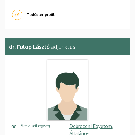
Tudóstér profil
dr. Fülöp László
adjunktus
Debreceni Egyetem,
Szervezeti egység
Általános