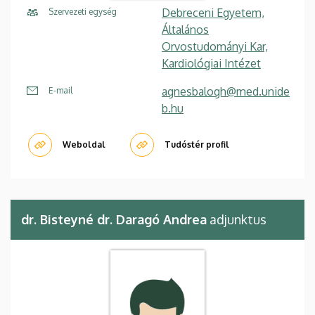
Debreceni Egyetem,
Szervezeti egység
Általános
Orvostudományi Kar,
Kardiológiai Intézet
agnesbalogh@med.unide
E-mail
b.hu
Weboldal
Tudóstér profil
dr. Bisteyné dr. Daragó Andrea
adjunktus