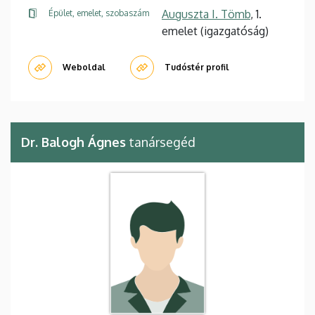
Auguszta I. Tömb
, 1.
Épület, emelet, szobaszám
emelet (igazgatóság)
Weboldal
Tudóstér profil
Dr. Balogh Ágnes
tanársegéd