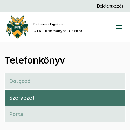
Telefonkönyv
Ugrás
Anonim
Bejelentkezés
a
Felhasználói
|
tartalomra
fiók
Debreceni Egyetem
GTK
menüje
GTK Tudományos Diákkör
Tudományos
Diákkör
Telefonkönyv