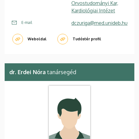
Orvostudományi Kar,
Kardiológiai Intézet
dczuriga@med.unideb.hu
E-mail
Weboldal
Tudóstér profil
dr. Erdei Nóra
tanársegéd