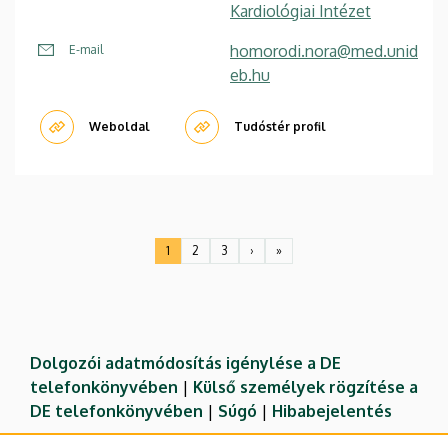
Kardiológiai Intézet
homorodi.nora@med.unid
E-mail
eb.hu
Weboldal
Tudóstér profil
Oldalszámozás
1
2
3
›
»
Jelenlegi
Oldal
Oldal
Következő
Utolsó
oldal
oldal
oldal
Dolgozói adatmódosítás igénylése a DE
telefonkönyvében
|
Külső személyek rögzítése a
DE telefonkönyvében
|
Súgó
|
Hibabejelentés