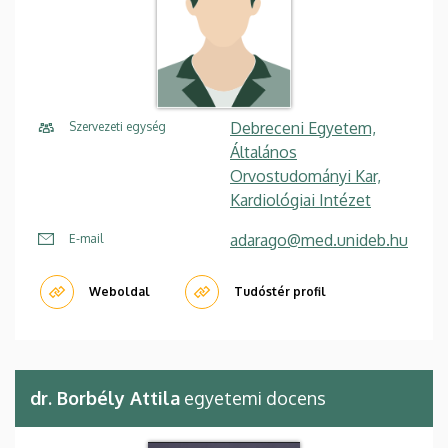
Debreceni Egyetem,
Szervezeti egység
Általános
Orvostudományi Kar,
Kardiológiai Intézet
adarago@med.unideb.hu
E-mail
Weboldal
Tudóstér profil
dr. Borbély Attila
egyetemi docens