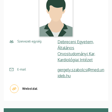
Debreceni Egyetem,
Szervezeti egység
Általános
Orvostudományi Kar,
Kardiológiai Intézet
gergely.szabolcs@med.un
E-mail
ideb.hu
Weboldal