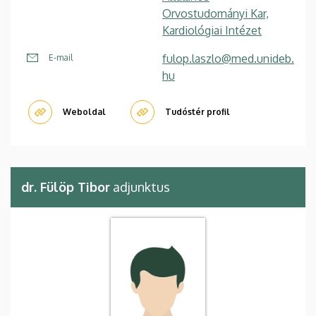
Orvostudományi Kar,
Kardiológiai Intézet
fulop.laszlo@med.unideb.
E-mail
hu
Weboldal
Tudóstér profil
dr. Fülöp Tibor
adjunktus