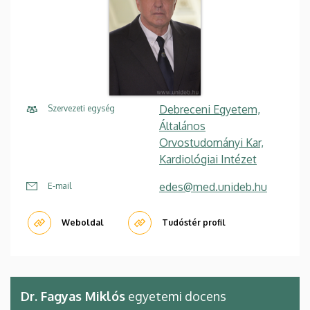
Debreceni Egyetem,
Szervezeti egység
Általános
Orvostudományi Kar,
Kardiológiai Intézet
edes@med.unideb.hu
E-mail
Weboldal
Tudóstér profil
Dr. Fagyas Miklós
egyetemi docens