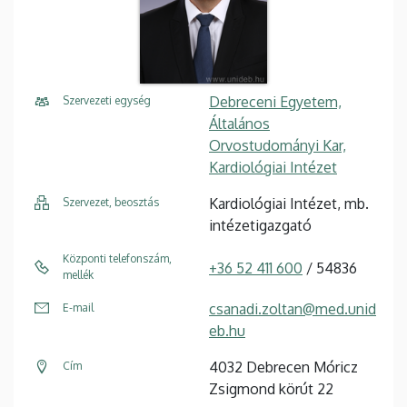
Debreceni Egyetem,
Szervezeti egység
Általános
Orvostudományi Kar,
Kardiológiai Intézet
Kardiológiai Intézet, mb.
Szervezet, beosztás
intézetigazgató
Központi telefonszám,
+36 52 411 600
/ 54836
mellék
csanadi.zoltan@med.unid
E-mail
eb.hu
4032 Debrecen Móricz
Cím
Zsigmond körút 22