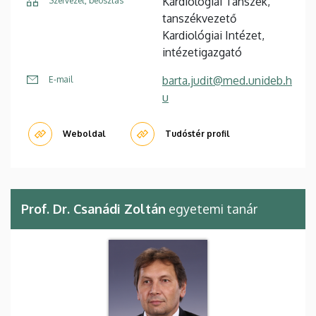
Kardiológiai Tanszék,
Szervezet, beosztás
tanszékvezető
Kardiológiai Intézet,
intézetigazgató
barta.judit@med.unideb.h
E-mail
u
Weboldal
Tudóstér profil
Prof. Dr. Csanádi Zoltán
egyetemi tanár