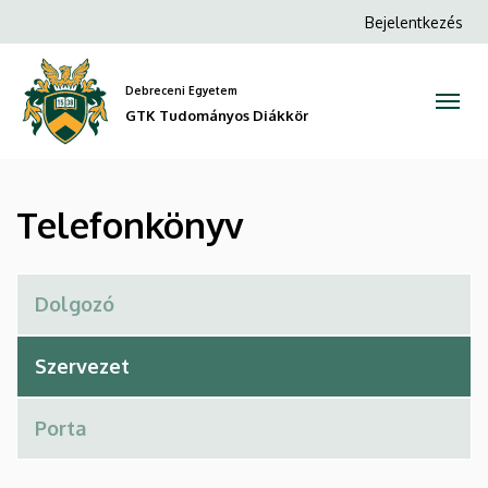
Telefonkönyv
Ugrás
Anonim
Bejelentkezés
a
Felhasználói
|
tartalomra
fiók
Debreceni Egyetem
GTK
menüje
GTK Tudományos Diákkör
Tudományos
Diákkör
Telefonkönyv