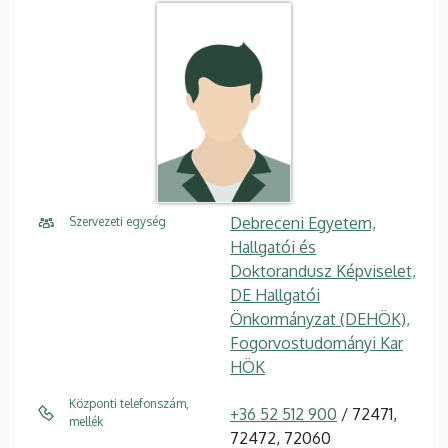
Debreceni Egyetem,
Szervezeti egység
Hallgatói és
Doktorandusz Képviselet,
DE Hallgatói
Önkormányzat (DEHÖK),
Fogorvostudományi Kar
HÖK
Központi telefonszám,
+36 52 512 900
/ 72471,
mellék
72472, 72060