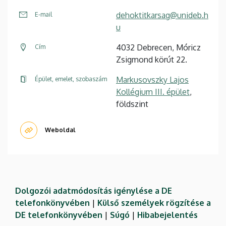
dehoktitkarsag@unideb.h
E-mail
u
4032 Debrecen, Móricz
Cím
Zsigmond körút 22.
Markusovszky Lajos
Épület, emelet, szobaszám
Kollégium III. épület
,
földszint
Weboldal
Dolgozói adatmódosítás igénylése a DE
telefonkönyvében
|
Külső személyek rögzítése a
DE telefonkönyvében
|
Súgó
|
Hibabejelentés