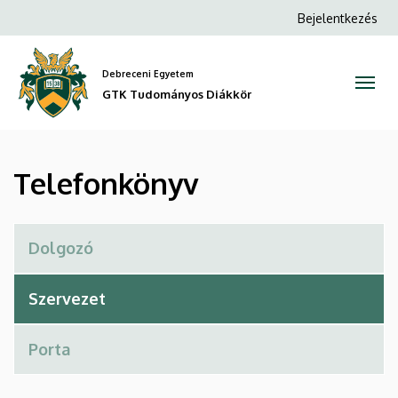
Telefonkönyv
Ugrás
Anonim
Bejelentkezés
a
Felhasználói
|
tartalomra
fiók
Debreceni Egyetem
GTK
menüje
GTK Tudományos Diákkör
Tudományos
Diákkör
Telefonkönyv