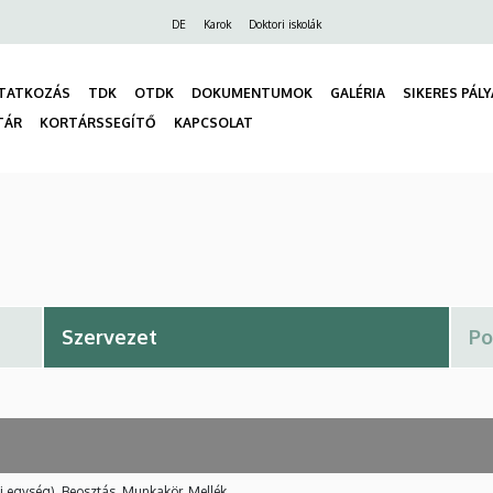
Felső
DE
Karok
Doktori iskolák
navigáció
TATKOZÁS
TDK
OTDK
DOKUMENTUMOK
GALÉRIA
SIKERES PÁL
TÁR
KORTÁRSSEGÍTŐ
KAPCSOLAT
gáció
i egység), Beosztás, Munkakör, Mellék