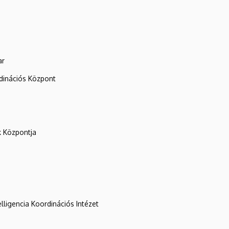
ar
rdinációs Központ
k Központja
lligencia Koordinációs Intézet