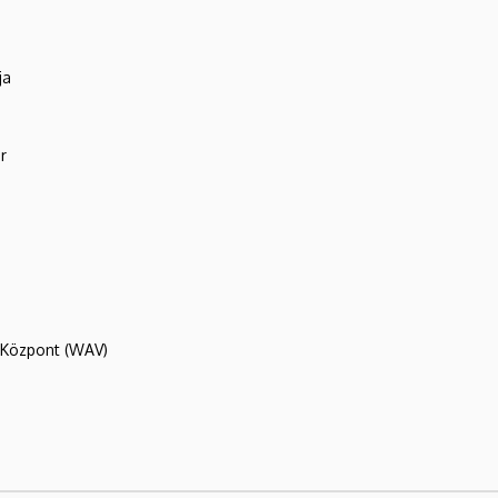
ja
r
R Központ (WAV)