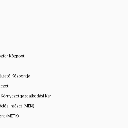
szfer Központ
ltató Központja
tézet
 Környezetgazdálkodási Kar
ációs Intézet (MEKI)
ont (METK)