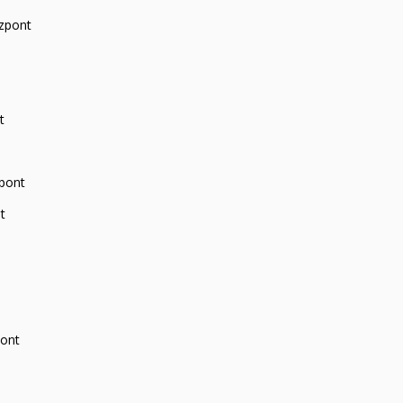
zpont
t
zpont
t
pont