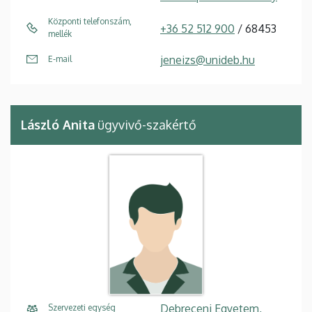
Központi telefonszám,
+36 52 512 900
/ 68453
mellék
jeneizs@unideb.hu
E-mail
László Anita
ügyvivő-szakértő
Debreceni Egyetem,
Szervezeti egység