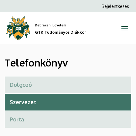
Telefonkönyv
Ugrás
Anonim
Bejelentkezés
a
Felhasználói
|
tartalomra
fiók
Debreceni Egyetem
GTK
menüje
GTK Tudományos Diákkör
Tudományos
Diákkör
Telefonkönyv