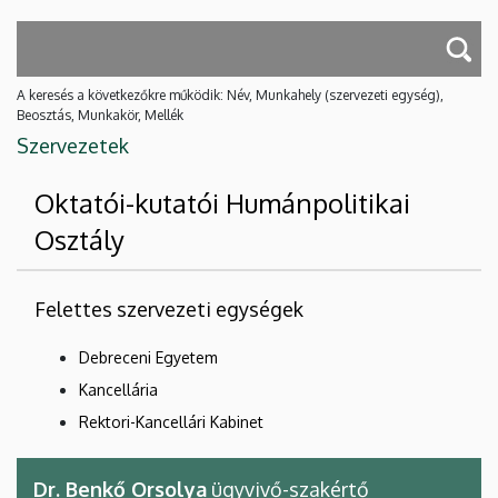
A keresés a következőkre működik: Név, Munkahely (szervezeti egység),
Beosztás, Munkakör, Mellék
Szervezetek
Oktatói-kutatói Humánpolitikai
Osztály
Felettes szervezeti egységek
Debreceni Egyetem
Kancellária
Rektori-Kancellári Kabinet
Dr. Benkő Orsolya
ügyvivő-szakértő