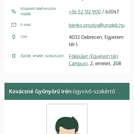
Központi telefonszám,
+36 52 512 900
/ 62067
mellék
benko.orsolya@unideb.hu
E-mail
4032 Debrecen, Egyetem
Cím
tér 1.
Főépület (Egyetem téri
Épület, emelet, szobaszám
Campus)
, 2. emelet, 208
Kovácsné Gyönyörű Irén
ügyvivő-szakértő