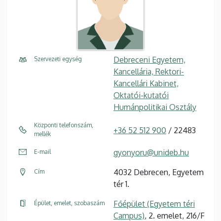
Debreceni Egyetem,
Szervezeti egység
Kancellária, Rektori-
Kancellári Kabinet,
Oktatói-kutatói
Humánpolitikai Osztály
Központi telefonszám,
+36 52 512 900
/ 22483
mellék
gyonyoru@unideb.hu
E-mail
4032 Debrecen, Egyetem
Cím
tér 1.
Főépület (Egyetem téri
Épület, emelet, szobaszám
Campus)
, 2. emelet, 216/F