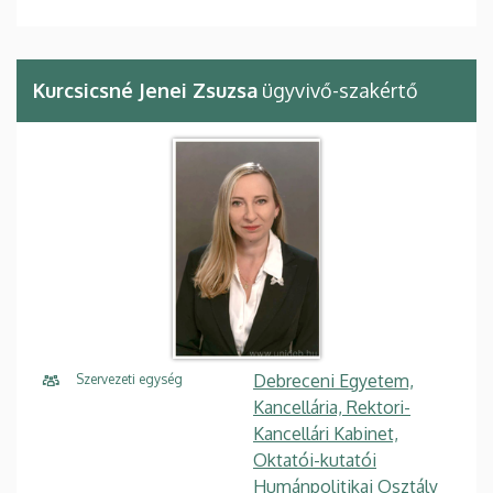
Kurcsicsné Jenei Zsuzsa
ügyvivő-szakértő
Debreceni Egyetem,
Szervezeti egység
Kancellária, Rektori-
Kancellári Kabinet,
Oktatói-kutatói
Humánpolitikai Osztály