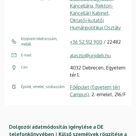
Kancellária, Rektori-
Kancellári Kabinet,
Oktatói-kutatói
Humánpolitikai Osztály
Központi telefonszám,
+36 52 512 900
/ 22482
mellék
alaszlo@unideb.hu
E-mail
4032 Debrecen, Egyetem
Cím
tér 1.
Főépület (Egyetem téri
Épület, emelet, szobaszám
Campus)
, 2. emelet, 216/F
Dolgozói adatmódosítás igénylése a DE
telefonkönyvében
|
Külső személyek rögzítése a