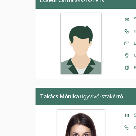
Ecsedi Cintia
asszisztens
S
K
E
C
É
Takács Mónika
ügyvivő-szakértő
S
K