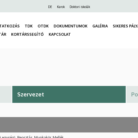
Felső
DE
Karok
Doktori iskolák
navigáció
TATKOZÁS
TDK
OTDK
DOKUMENTUMOK
GALÉRIA
SIKERES PÁL
TÁR
KORTÁRSSEGÍTŐ
KAPCSOLAT
gáció
i egység), Beosztás, Munkakör, Mellék