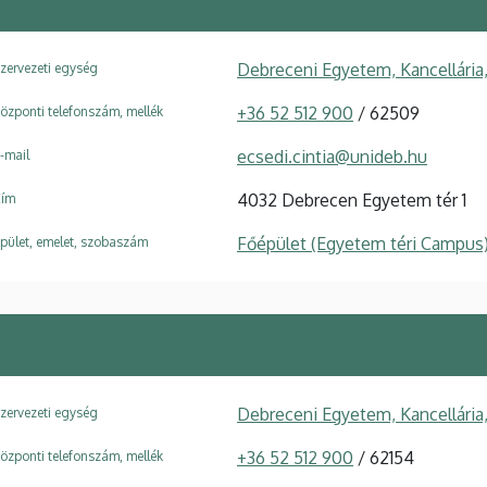
Debreceni Egyetem, Kancellária,
zervezeti egység
+36 52 512 900
/ 62509
özponti telefonszám, mellék
ecsedi.cintia@unideb.hu
-mail
4032 Debrecen Egyetem tér 1
ím
Főépület (Egyetem téri Campus
pület, emelet, szobaszám
Debreceni Egyetem, Kancellária,
zervezeti egység
+36 52 512 900
/ 62154
özponti telefonszám, mellék