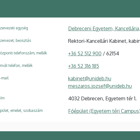
Debreceni Egyetem, Kancellária,
zervezeti egység
Rektori-Kancellári Kabinet, kab
zervezet, beosztás
+36 52 512 900
/ 62154
özponti telefonszám, mellék
+36 52 316 185
rivát telefon, mellék
kabinet@unideb.hu
-mail
meszaros.jozsef@unideb.hu
4032 Debrecen, Egyetem tér 1.
ím
Főépület (Egyetem téri Campus
pület, emelet, szobaszám