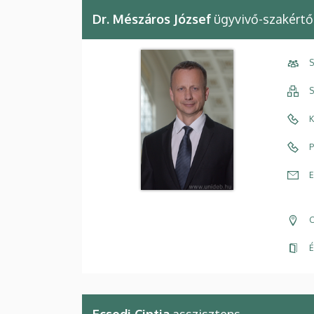
Dr. Mészáros József
ügyvivő-szakértő
S
S
K
P
E
C
É