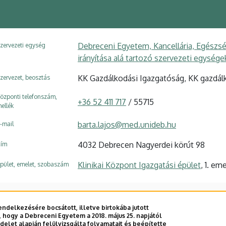
Debreceni Egyetem, Kancellária, Egészsé
zervezeti egység
irányítása alá tartozó szervezeti egység
KK Gazdálkodási Igazgatóság, KK gazdál
zervezet, beosztás
özponti telefonszám,
+36 52 411 717
/ 55715
ellék
barta.lajos@med.unideb.hu
-mail
4032 Debrecen Nagyerdei körút 98
ím
Klinikai Központ Igazgatási épület
, 1. em
pület, emelet, szobaszám
ndelkezésére bocsátott, illetve birtokába jutott
 hogy a Debreceni Egyetem a 2018. május 25. napjától
E telefonkönyvében
|
Külső személyek rögzítése a DE te
let alapján felülvizsgálta folyamatait és beépítette