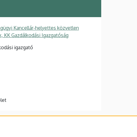
gügyi Kancellár-helyettes közvetlen
ek, KK Gazdálkodási Igazgatóság
kodási igazgató
elet
lefonkönyvében
|
Súgó
|
Hibabejelentés