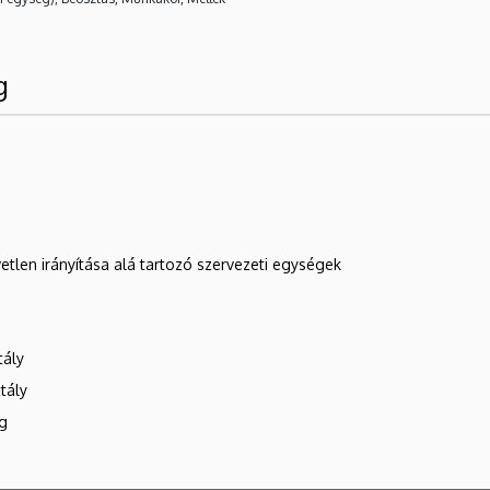
g
etlen irányítása alá tartozó szervezeti egységek
tály
tály
ág