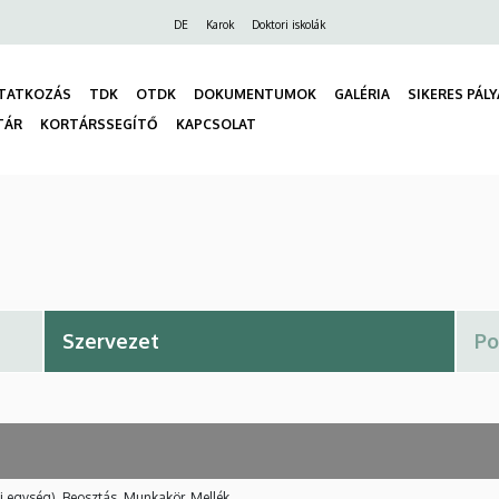
Felső
DE
Karok
Doktori iskolák
navigáció
TATKOZÁS
TDK
OTDK
DOKUMENTUMOK
GALÉRIA
SIKERES PÁL
TÁR
KORTÁRSSEGÍTŐ
KAPCSOLAT
gáció
i egység), Beosztás, Munkakör, Mellék