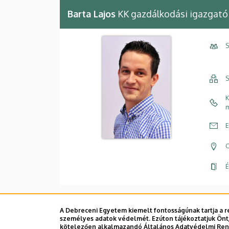
Barta Lajos
KK gazdálkodási igazgató
S
S
K
m
E
C
É
A Debreceni Egyetem kiemelt fontosságúnak tartja a re
személyes adatok védelmét. Ezúton tájékoztatjuk Önt,
Dolgozói adatmódosítás igénylése a D
kötelezően alkalmazandó Általános Adatvédelmi Rende