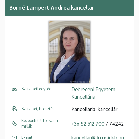
Borné Lampert Andrea
kancellár
Debreceni Egyetem,
Szervezeti egység
Kancellária
Kancellária, kancellár
Szervezet, beosztás
Központi telefonszám,
+36 52 512 700
/ 74242
mellék
kancellar@fin.unideb.hu
E-mail