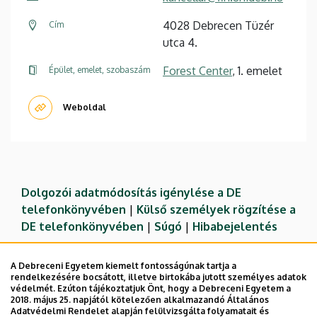
4028 Debrecen Tüzér
Cím
utca 4.
Forest Center
, 1. emelet
Épület, emelet, szobaszám
Weboldal
Dolgozói adatmódosítás igénylése a DE
telefonkönyvében
|
Külső személyek rögzítése a
DE telefonkönyvében
|
Súgó
|
Hibabejelentés
A Debreceni Egyetem kiemelt fontosságúnak tartja a
rendelkezésére bocsátott, illetve birtokába jutott személyes adatok
védelmét. Ezúton tájékoztatjuk Önt, hogy a Debreceni Egyetem a
2018. május 25. napjától kötelezően alkalmazandó Általános
Adatvédelmi Rendelet alapján felülvizsgálta folyamatait és