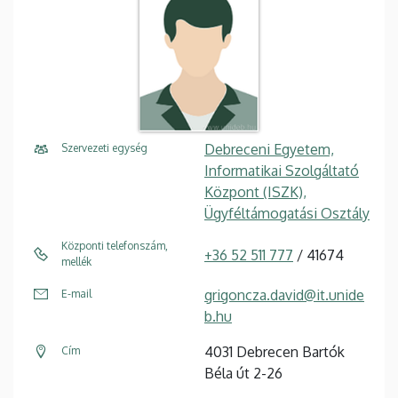
Debreceni Egyetem,
Szervezeti egység
Informatikai Szolgáltató
Központ (ISZK),
Ügyféltámogatási Osztály
Központi telefonszám,
+36 52 511 777
/ 41674
mellék
grigoncza.david@it.unide
E-mail
b.hu
4031 Debrecen Bartók
Cím
Béla út 2-26