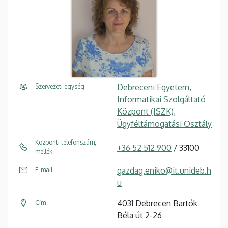
Debreceni Egyetem,
Szervezeti egység
Informatikai Szolgáltató
Központ (ISZK),
Ügyféltámogatási Osztály
Központi telefonszám,
+36 52 512 900
/ 33100
mellék
gazdag.eniko@it.unideb.h
E-mail
u
4031 Debrecen Bartók
Cím
Béla út 2-26