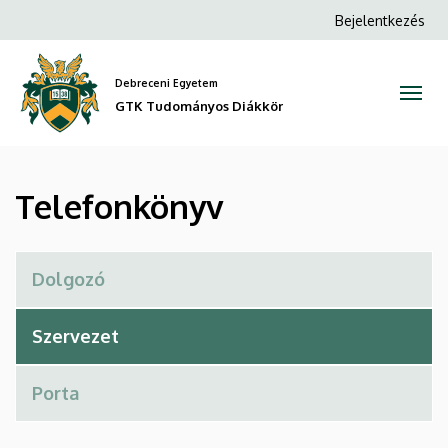
Telefonkönyv
Ugrás
Anonim
Bejelentkezés
a
Felhasználói
|
tartalomra
fiók
Debreceni Egyetem
GTK
menüje
GTK Tudományos Diákkör
Tudományos
Diákkör
Telefonkönyv