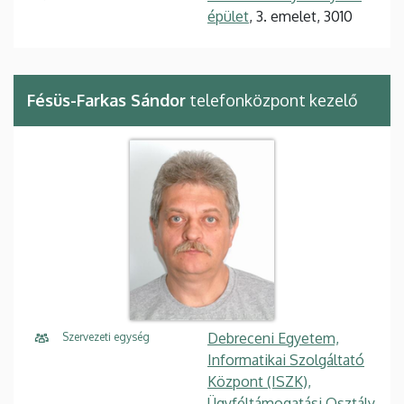
épület
, 3. emelet, 3010
Fésüs-Farkas Sándor
telefonközpont kezelő
Debreceni Egyetem,
Szervezeti egység
Informatikai Szolgáltató
Központ (ISZK),
Ügyféltámogatási Osztály