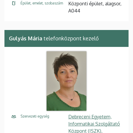
Központi épület, alagsor,
Épület, emelet, szobaszám
A044
Gulyás Mária
telefonközpont kezelő
Debreceni Egyetem,
Szervezeti egység
Informatikai Szolgáltató
Központ (ISZK),