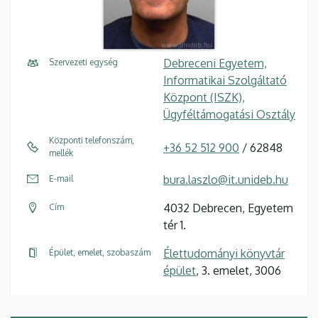
Debreceni Egyetem,
Szervezeti egység
Informatikai Szolgáltató
Központ (ISZK),
Ügyféltámogatási Osztály
Központi telefonszám,
+36 52 512 900
/ 62848
mellék
bura.laszlo@it.unideb.hu
E-mail
4032 Debrecen, Egyetem
Cím
tér 1.
Élettudományi könyvtár
Épület, emelet, szobaszám
épület
, 3. emelet, 3006