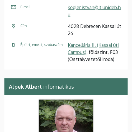
kegler.istvan@it.unideb.h
E-mail
u
4028 Debrecen Kassai út
Cím
26
Kancellária II. (Kassai úti
Épület, emelet, szobaszám
Campus)
, földszint, F03
(Osztályvezetői iroda)
Alpek Albert
informatikus