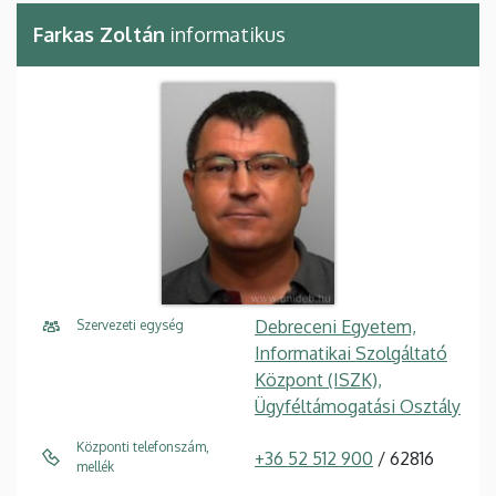
Farkas Zoltán
informatikus
Debreceni Egyetem,
Szervezeti egység
Informatikai Szolgáltató
Központ (ISZK),
Ügyféltámogatási Osztály
Központi telefonszám,
+36 52 512 900
/ 62816
mellék