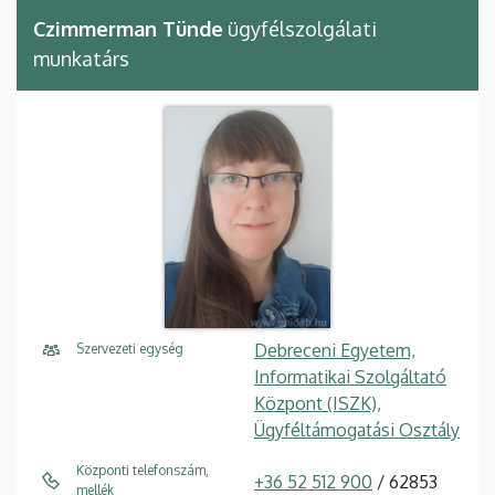
Czimmerman Tünde
ügyfélszolgálati
munkatárs
Debreceni Egyetem,
Szervezeti egység
Informatikai Szolgáltató
Központ (ISZK),
Ügyféltámogatási Osztály
Központi telefonszám,
+36 52 512 900
/ 62853
mellék