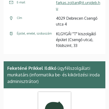
farkas.zoltan@it.unideb.h
E-mail
u
4029 Debrecen Csengő
Cím
utca 4
KLGYGÁI "T" kiszolgáló
Épület, emelet, szobaszám
épület (Csengő utca),
földszint, 33
Feketéné Prikkel Ildikó
ügyfélszolgálati
munkatárs (informatika be- és kikörözési iroda
adminisztrátor)