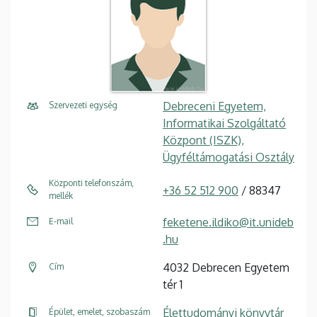
Debreceni Egyetem,
Szervezeti egység
Informatikai Szolgáltató
Központ (ISZK),
Ügyféltámogatási Osztály
Központi telefonszám,
+36 52 512 900
/ 88347
mellék
feketene.ildiko@it.unideb
E-mail
.hu
4032 Debrecen Egyetem
Cím
tér 1
Élettudományi könyvtár
Épület, emelet, szobaszám