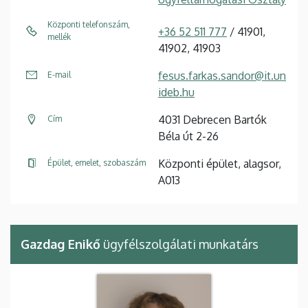
Központi telefonszám,
+36 52 511 777
/ 41901,
mellék
41902, 41903
fesus.farkas.sandor@it.un
E-mail
ideb.hu
4031 Debrecen Bartók
Cím
Béla út 2-26
Központi épület, alagsor,
Épület, emelet, szobaszám
A013
Gazdag Enikő
ügyfélszolgálati munkatárs