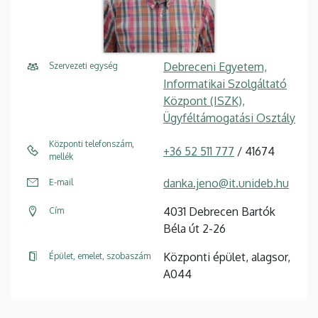
Debreceni Egyetem,
Szervezeti egység
Informatikai Szolgáltató
Központ (ISZK),
Ügyféltámogatási Osztály
Központi telefonszám,
+36 52 511 777
/ 41674
mellék
danka.jeno@it.unideb.hu
E-mail
4031 Debrecen Bartók
Cím
Béla út 2-26
Központi épület, alagsor,
Épület, emelet, szobaszám
A044