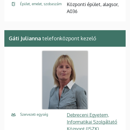
Központi épület, alagsor,
Épület, emelet, szobaszám
A036
Gáti Julianna
telefonközpont kezelő
Debreceni Egyetem,
Szervezeti egység
Informatikai Szolgáltató
Központ (ISZK),