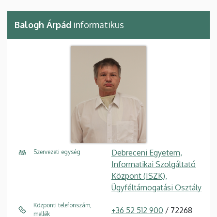
Balogh Árpád
informatikus
Debreceni Egyetem,
Szervezeti egység
Informatikai Szolgáltató
Központ (ISZK),
Ügyféltámogatási Osztály
Központi telefonszám,
+36 52 512 900
/ 72268
mellék