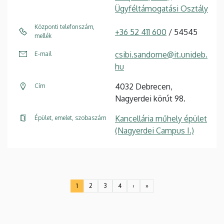
Ügyféltámogatási Osztály
Központi telefonszám,
+36 52 411 600
/ 54545
mellék
csibi.sandorne@it.unideb.
E-mail
hu
4032 Debrecen,
Cím
Nagyerdei körút 98.
Kancellária műhely épület
Épület, emelet, szobaszám
(Nagyerdei Campus I.)
Oldalszámozás
1
2
3
4
›
»
Jelenlegi
Oldal
Oldal
Oldal
Következő
Utolsó
oldal
oldal
oldal