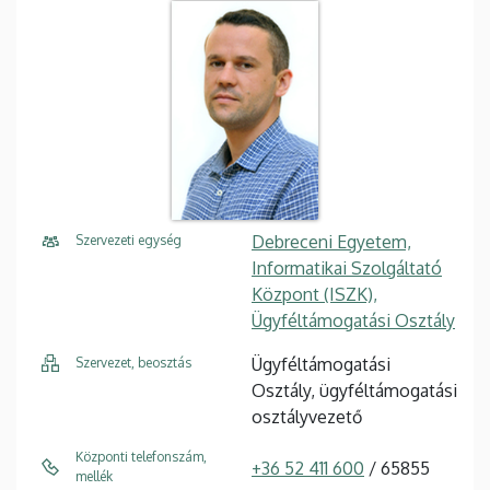
Debreceni Egyetem,
Szervezeti egység
Informatikai Szolgáltató
Központ (ISZK),
Ügyféltámogatási Osztály
Ügyféltámogatási
Szervezet, beosztás
Osztály, ügyféltámogatási
osztályvezető
Központi telefonszám,
+36 52 411 600
/ 65855
mellék