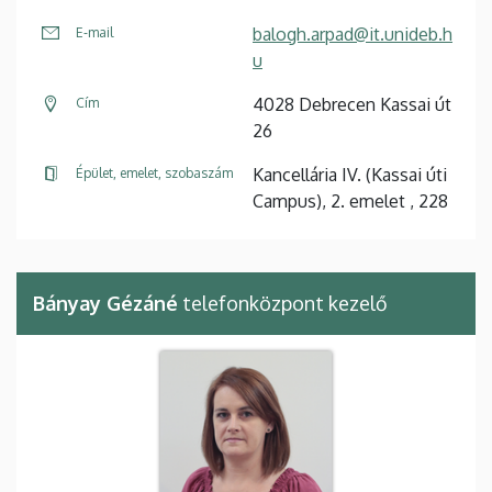
balogh.arpad@it.unideb.h
E-mail
u
4028 Debrecen Kassai út
Cím
26
Kancellária IV. (Kassai úti
Épület, emelet, szobaszám
Campus), 2. emelet , 228
Bányay Gézáné
telefonközpont kezelő