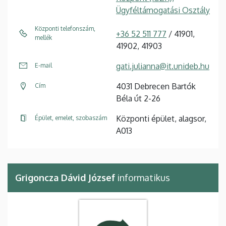
Ügyféltámogatási Osztály
Központi telefonszám,
+36 52 511 777
/ 41901,
mellék
41902, 41903
gati.julianna@it.unideb.hu
E-mail
4031 Debrecen Bartók
Cím
Béla út 2-26
Központi épület, alagsor,
Épület, emelet, szobaszám
A013
Grigoncza Dávid József
informatikus