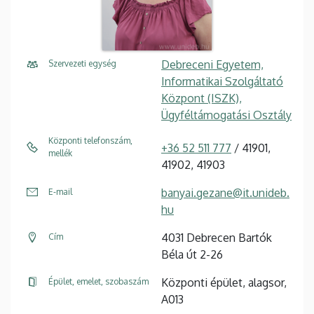
Debreceni Egyetem,
Szervezeti egység
Informatikai Szolgáltató
Központ (ISZK),
Ügyféltámogatási Osztály
Központi telefonszám,
+36 52 511 777
/ 41901,
mellék
41902, 41903
banyai.gezane@it.unideb.
E-mail
hu
4031 Debrecen Bartók
Cím
Béla út 2-26
Központi épület, alagsor,
Épület, emelet, szobaszám
A013