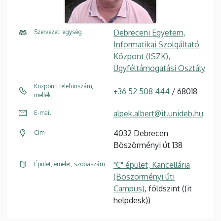
Debreceni Egyetem,
Szervezeti egység
Informatikai Szolgáltató
Központ (ISZK),
Ügyféltámogatási Osztály
Központi telefonszám,
+36 52 508 444
/ 68018
mellék
alpek.albert@it.unideb.hu
E-mail
4032 Debrecen
Cím
Böszörményi út 138
"C" épület, Kancellária
Épület, emelet, szobaszám
(Böszörményi úti
Campus)
, földszint ((it
helpdesk))