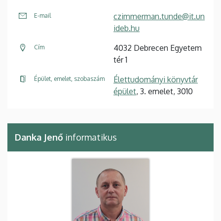
czimmerman.tunde@it.un
E-mail
ideb.hu
4032 Debrecen Egyetem
Cím
tér 1
Élettudományi könyvtár
Épület, emelet, szobaszám
épület
, 3. emelet, 3010
Danka Jenő
informatikus