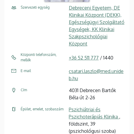
Debreceni Egyetem, DE
Szervezeti egység
Klinikai Központ (DEKK),
Egészségügyi Szolgáltató
Egységek, KK Klinikai
Szakpszichológiai
Központ
Központi telefonszám,
+36 52 511 777
/ 1440
mellék
csatari.laszlo@med.unide
E-mail
b.hu
4031 Debrecen Bartók
Cím
Béla út 2-26
Pszichiátriai és
Épület, emelet, szobaszám
Pszichoterápiás Klinika
,
földszint, 39
(pszichológusi szoba)