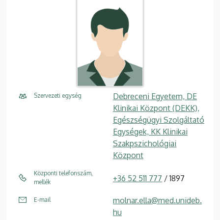
Debreceni Egyetem, DE
Szervezeti egység
Klinikai Központ (DEKK),
Egészségügyi Szolgáltató
Egységek, KK Klinikai
Szakpszichológiai
Központ
Központi telefonszám,
+36 52 511 777
/ 1897
mellék
molnar.ella@med.unideb.
E-mail
hu