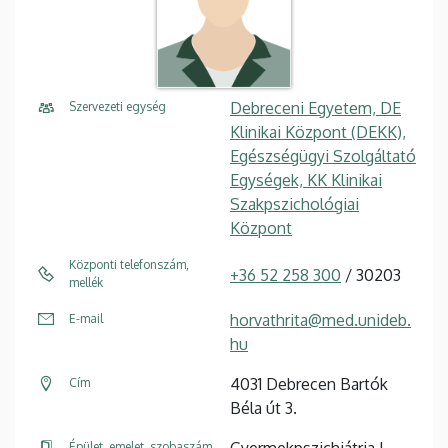
Debreceni Egyetem, DE
Szervezeti egység
Klinikai Központ (DEKK),
Egészségügyi Szolgáltató
Egységek, KK Klinikai
Szakpszichológiai
Központ
Központi telefonszám,
+36 52 258 300
/ 30203
mellék
horvathrita@med.unideb.
E-mail
hu
4031 Debrecen Bartók
Cím
Béla út 3.
Gyermekpszichiátria I.
Épület, emelet, szobaszám