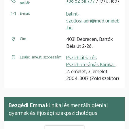
+36 52 511 777
/ 1970, 1897
mellék
balint-
E-mail
szollosi.adri@med.unideb
.hu
4031 Debrecen, Bartók
Cím
Béla út 2-26.
Pszichiátriai és
Épület, emelet, szobaszám
Pszichoterápiás Klinika
,
2. emelet, 3. emelet,
2004, 3017 (Zöld szektor)
Bezgédi Emma
klinikai és mentálhigiéniai
gyermek és ifjúsági szakpszichológus