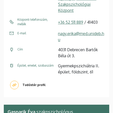
Szakpszichológiai
Központ
Központi telefonszám,
+36 52 511 889
/ 41403
mellék
nagy.erika@med.unideb.h
E-mail
u
4031 Debrecen Bartók
Cím
Béla út 3.
Gyermekpszichiátria II.
Épület, emelet, szobaszám
épület, földszint, 61
Tudóstér profil
Gasparik Éva
szakpszichológus