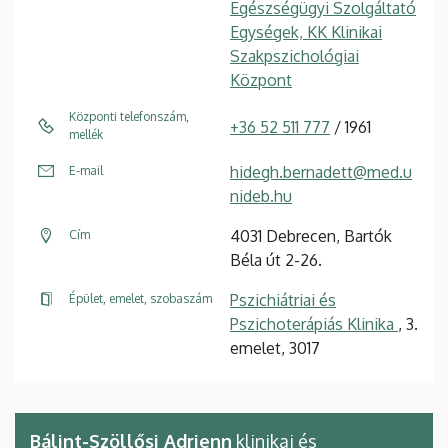
Egészségügyi Szolgáltató
Egységek, KK Klinikai
Szakpszichológiai
Központ
Központi telefonszám,
+36 52 511 777
/ 1961
mellék
hidegh.bernadett@med.u
E-mail
nideb.hu
4031 Debrecen, Bartók
Cím
Béla út 2-26.
Pszichiátriai és
Épület, emelet, szobaszám
Pszichoterápiás Klinika
, 3.
emelet, 3017
Bálint-Szöllősi Adrienn
klinikai és