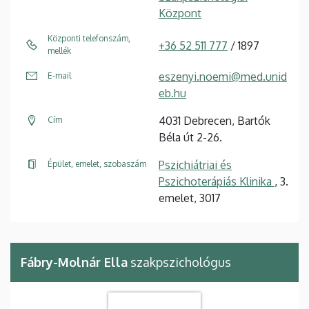
Központ
Központi telefonszám,
+36 52 511 777
/ 1897
mellék
eszenyi.noemi@med.unid
E-mail
eb.hu
4031 Debrecen, Bartók
Cím
Béla út 2-26.
Pszichiátriai és
Épület, emelet, szobaszám
Pszichoterápiás Klinika
, 3.
emelet, 3017
Fábry-Molnár Ella
szakpszichológus