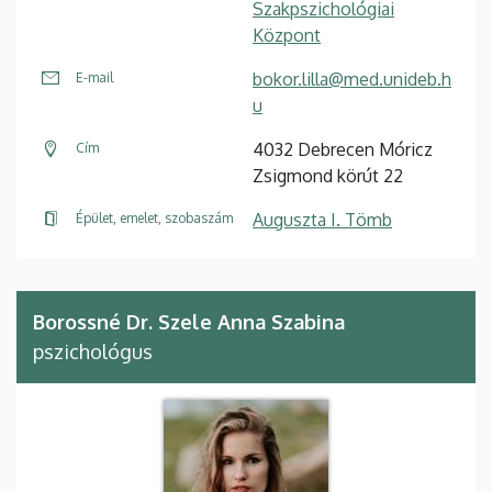
Szakpszichológiai
Központ
bokor.lilla@med.unideb.h
E-mail
u
4032 Debrecen Móricz
Cím
Zsigmond körút 22
Auguszta I. Tömb
Épület, emelet, szobaszám
Borossné Dr. Szele Anna Szabina
pszichológus