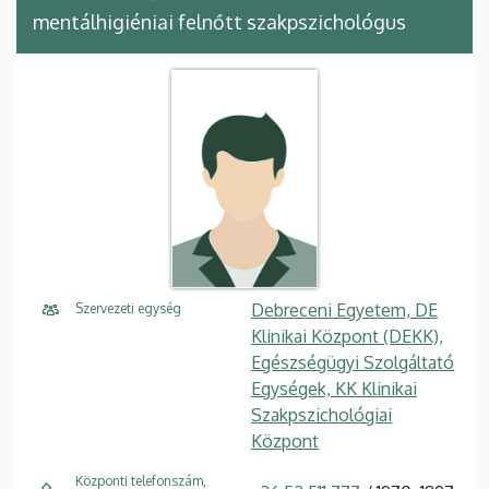
mentálhigiéniai felnőtt szakpszichológus
Debreceni Egyetem, DE
Szervezeti egység
Klinikai Központ (DEKK),
Egészségügyi Szolgáltató
Egységek, KK Klinikai
Szakpszichológiai
Központ
Központi telefonszám,