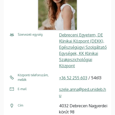
Debreceni Egyetem, DE
Szervezeti egység
Klinikai Központ (DEKK),
Egészségügyi Szolgáltató
Egységek, KK Klinikai
Szakpszichológiai
Központ
Központi telefonszám,
+36 52 255 603
/ 54613
mellék
szele.anna@ped.unideb.h
E-mail
u
4032 Debrecen Nagyerdei
Cím
körút 98