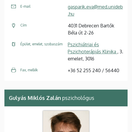
gasparik.eva@med.unideb
E-mail
.hu
4031 Debrecen Bartók
Cím
Béla út 2-26
Pszichiátriai és
Épület, emelet, szobaszám
Pszichoterápiás Klinika
, 3.
emelet, 3016
+36 52 255 240 / 56440
Fax, mellék
Gulyás Miklós Zalán
pszichológus