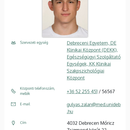
Debreceni Egyetem, DE
Szervezeti egység
Klinikai Központ (DEKK),
Egészségügyi Szolgáltató
Egységek, KK Klinikai
Szakpszichológiai
Központ
Központi telefonszám,
+36 52 255 451
/ 56567
mellék
gulyas.zalan@med.unideb
E-mail
.hu
4032 Debrecen Móricz
Cím
Zsigmond körút 22