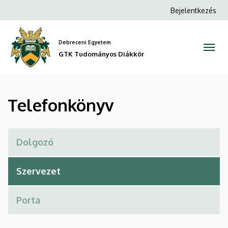
Telefonkönyv
Ugrás
Anonim
Bejelentkezés
a
Felhasználói
|
tartalomra
fiók
Debreceni Egyetem
GTK
menüje
GTK Tudományos Diákkör
Tudományos
Diákkör
Telefonkönyv