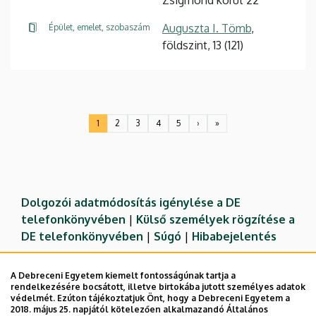
Auguszta I. Tömb
,
Épület, emelet, szobaszám
földszint, 13 (121)
Oldalszámozás
1
2
3
4
5
›
»
Jelenlegi
Oldal
Oldal
Oldal
Oldal
Következő
Utolsó
oldal
oldal
oldal
Dolgozói adatmódosítás igénylése a DE
telefonkönyvében
|
Külső személyek rögzítése a
DE telefonkönyvében
|
Súgó
|
Hibabejelentés
A Debreceni Egyetem kiemelt fontosságúnak tartja a
rendelkezésére bocsátott, illetve birtokába jutott személyes adatok
védelmét. Ezúton tájékoztatjuk Önt, hogy a Debreceni Egyetem a
2018. május 25. napjától kötelezően alkalmazandó Általános