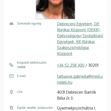
Debreceni Egyetem, DE
Szervezeti egység
Klinikai Központ (DEKK),
Egészségügyi Szolgáltató
Egységek, KK Klinikai
Szakpszichológiai
Központ
Központi telefonszám,
+36 52 258 300
/ 30201
mellék
farbasne.gabriella@med.u
E-mail
nideb.hu
4031 Debrecen Bartók
Cím
Béla út 3.
Gyermekpszichiátria I.
Épület, emelet, szobaszám