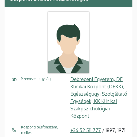
Debreceni Egyetem, DE
Szervezeti egység
Klinikai Központ (DEKK),
Egészségügyi Szolgáltató
Egységek, KK Klinikai
Szakpszichológiai
Központ
Központi telefonszám,
+36 52 511 777
/ 1897, 1971
mellék