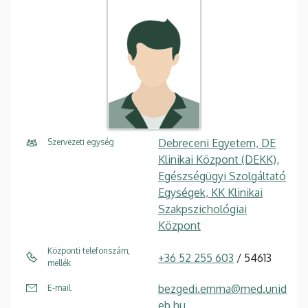
Debreceni Egyetem, DE
Szervezeti egység
Klinikai Központ (DEKK),
Egészségügyi Szolgáltató
Egységek, KK Klinikai
Szakpszichológiai
Központ
Központi telefonszám,
+36 52 255 603
/ 54613
mellék
bezgedi.emma@med.unid
E-mail
eb.hu