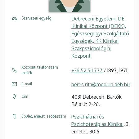
Debreceni Egyetem, DE
Szervezeti egység
Klinikai Központ (DEKK),
Egészségügyi Szolgáltató
Egységek, KK Klinikai
Szakpszichológiai
Központ
Központi telefonszám,
+36 52 511 777
/ 1897, 1971
mellék
beres.rita@med.unideb.hu
E-mail
4031 Debrecen, Bartók
Cím
Béla út 2-26.
Pszichiátriai és
Épület, emelet, szobaszám
Pszichoterápiás Klinika
, 3.
emelet, 3016