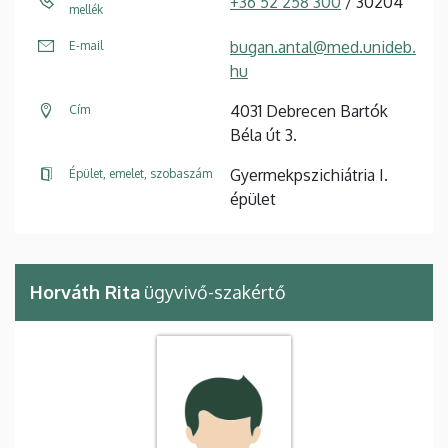
+36 52 258 300
/ 30204
mellék
bugan.antal@med.unideb.
E-mail
hu
4031 Debrecen Bartók
Cím
Béla út 3.
Gyermekpszichiátria I.
Épület, emelet, szobaszám
épület
Horváth Rita
ügyvivő-szakértő