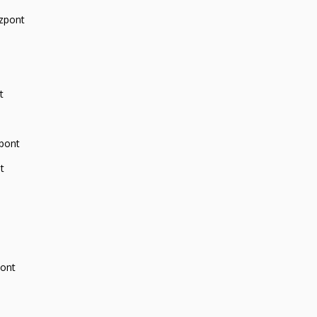
zpont
t
zpont
t
pont