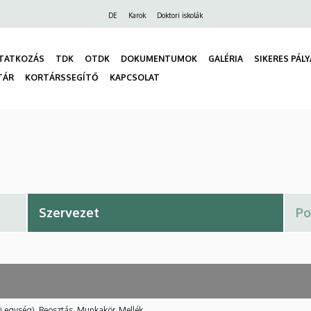
Felső
DE
Karok
Doktori iskolák
navigáció
TATKOZÁS
TDK
OTDK
DOKUMENTUMOK
GALÉRIA
SIKERES PÁL
TÁR
KORTÁRSSEGÍTŐ
KAPCSOLAT
gáció
i egység), Beosztás, Munkakör, Mellék