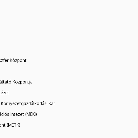
szfer Központ
ltató Központja
tézet
 Környezetgazdálkodási Kar
ációs Intézet (MEKI)
ont (METK)