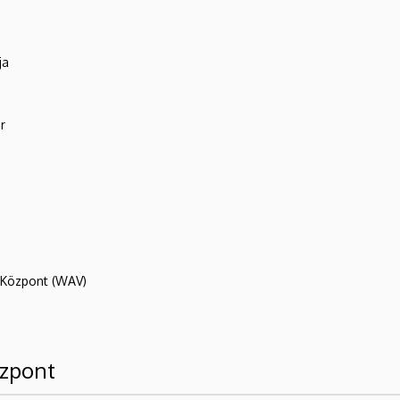
ja
r
R Központ (WAV)
özpont