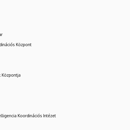
ar
rdinációs Központ
k Központja
lligencia Koordinációs Intézet