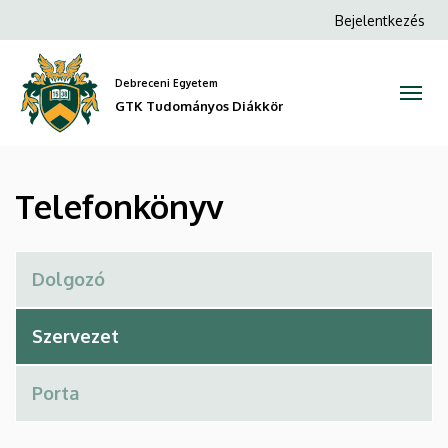
Telefonkönyv
Ugrás
Anonim
Bejelentkezés
a
Felhasználói
|
tartalomra
fiók
Debreceni Egyetem
GTK
menüje
GTK Tudományos Diákkör
Tudományos
Diákkör
Telefonkönyv