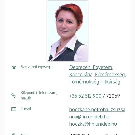
Debreceni Egyetem,
Szervezeti egység
Kancellária, Főmérnökség,
Főmérnökség Titkárság
Központi telefonszám,
+36 52 512 900
/ 72069
mellék
hoczkane.petrohai.zsuzsa
E-mail
nna@fin.unideb.hu
hoczka@fin.unideb.hu