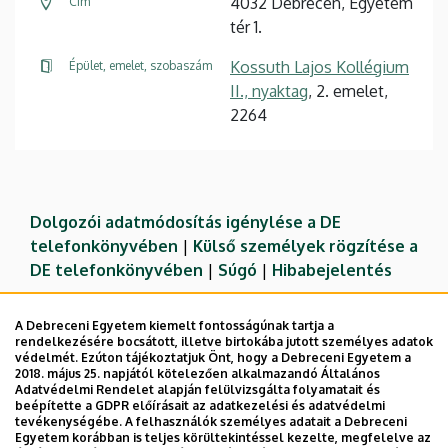
4032 Debrecen, Egyetem
Cím
tér 1.
Kossuth Lajos Kollégium
Épület, emelet, szobaszám
II., nyaktag
, 2. emelet,
2264
Dolgozói adatmódosítás igénylése a DE
telefonkönyvében
|
Külső személyek rögzítése a
DE telefonkönyvében
|
Súgó
|
Hibabejelentés
A Debreceni Egyetem kiemelt fontosságúnak tartja a
rendelkezésére bocsátott, illetve birtokába jutott személyes adatok
védelmét. Ezúton tájékoztatjuk Önt, hogy a Debreceni Egyetem a
2018. május 25. napjától kötelezően alkalmazandó Általános
Adatvédelmi Rendelet alapján felülvizsgálta folyamatait és
beépítette a GDPR előírásait az adatkezelési és adatvédelmi
tevékenységébe. A felhasználók személyes adatait a Debreceni
Egyetem korábban is teljes körültekintéssel kezelte, megfelelve az