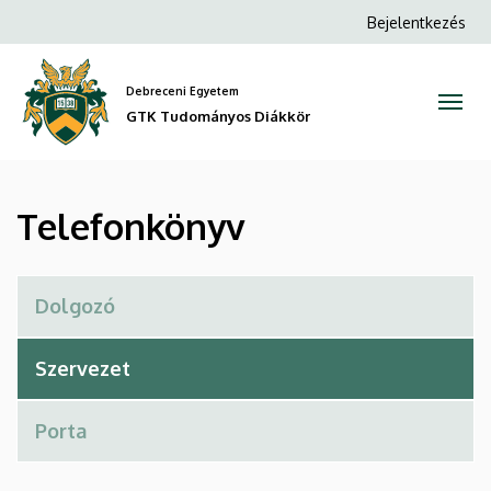
Telefonkönyv
Ugrás
Anonim
Bejelentkezés
a
Felhasználói
|
tartalomra
fiók
Debreceni Egyetem
GTK
menüje
GTK Tudományos Diákkör
Tudományos
Diákkör
Telefonkönyv