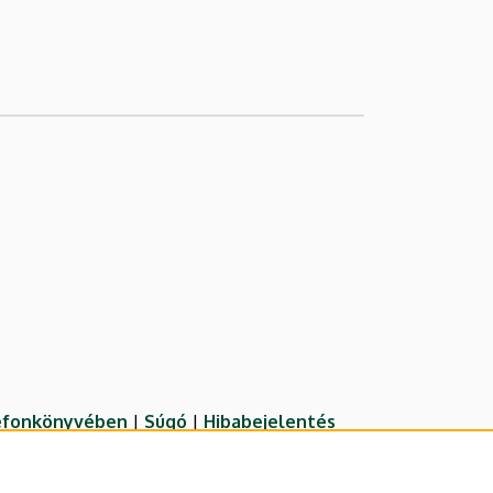
lefonkönyvében
|
Súgó
|
Hibabejelentés