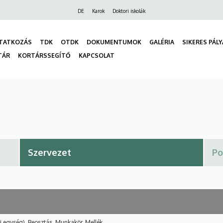
Felső
DE
Karok
Doktori iskolák
navigáció
TATKOZÁS
TDK
OTDK
DOKUMENTUMOK
GALÉRIA
SIKERES PÁL
TÁR
KORTÁRSSEGÍTŐ
KAPCSOLAT
gáció
i egység), Beosztás, Munkakör, Mellék