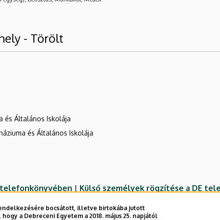
hely - Törölt
 és Általános Iskolája
náziuma és Általános Iskolája
E telefonkönyvében
|
Külső személyek rögzítése a DE te
ndelkezésére bocsátott, illetve birtokába jutott
 hogy a Debreceni Egyetem a 2018. május 25. napjától