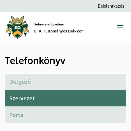
Telefonkönyv
Ugrás
Anonim
Bejelentkezés
a
Felhasználói
|
tartalomra
fiók
Debreceni Egyetem
GTK
menüje
GTK Tudományos Diákkör
Tudományos
Diákkör
Telefonkönyv