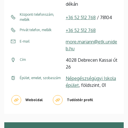
dékán
Központi telefonszám,
+36 52 512 768
/ 78104
mellék
+36 52 512 768
Privát telefon, mellék
more.mariann@etk.unide
E-mail
b.hu
4028 Debrecen Kassai út
Cím
26
Népegészségügyi Iskola
Épület, emelet, szobaszám
épület
, földszint, 01
Weboldal
Tudóstér profil