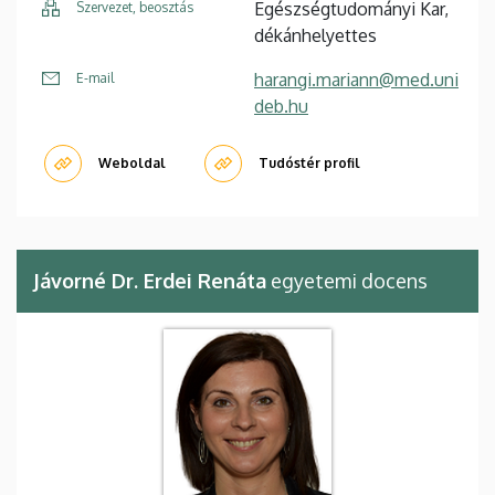
Egészségtudományi Kar,
Szervezet, beosztás
dékánhelyettes
harangi.mariann@med.uni
E-mail
deb.hu
Weboldal
Tudóstér profil
Jávorné Dr. Erdei Renáta
egyetemi docens