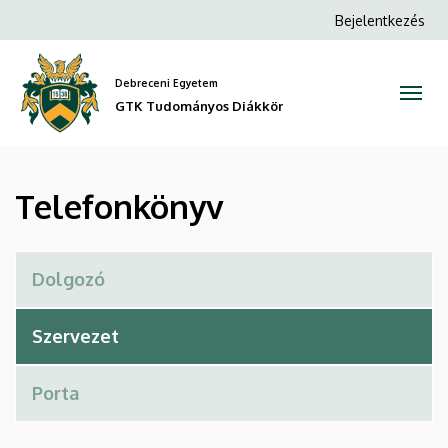
Telefonkönyv
Ugrás
Anonim
Bejelentkezés
a
Felhasználói
|
tartalomra
fiók
Debreceni Egyetem
GTK
menüje
GTK Tudományos Diákkör
Tudományos
Diákkör
Telefonkönyv