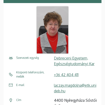
Debreceni Egyetem,
Szervezeti egység
Egészségtudományi Kar
Központi telefonszám,
+36 42 404 411
mellék
laczay.magdolna@etk.uni
E-mail
deb.hu
4400 Nyíregyháza Sóstói
Cím