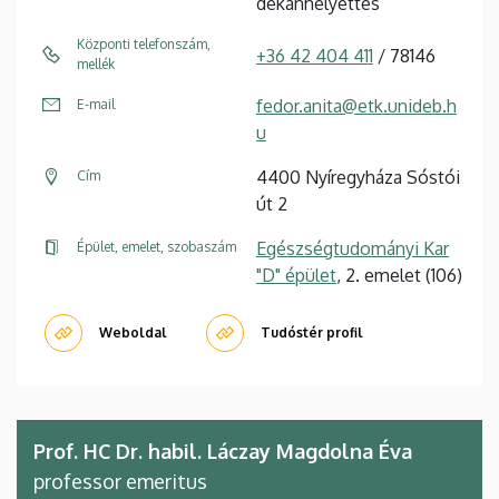
dékánhelyettes
Központi telefonszám,
+36 42 404 411
/ 78146
mellék
fedor.anita@etk.unideb.h
E-mail
u
4400 Nyíregyháza Sóstói
Cím
út 2
Egészségtudományi Kar
Épület, emelet, szobaszám
"D" épület
, 2. emelet (106)
Weboldal
Tudóstér profil
Prof. HC Dr. habil. Láczay Magdolna Éva
professor emeritus