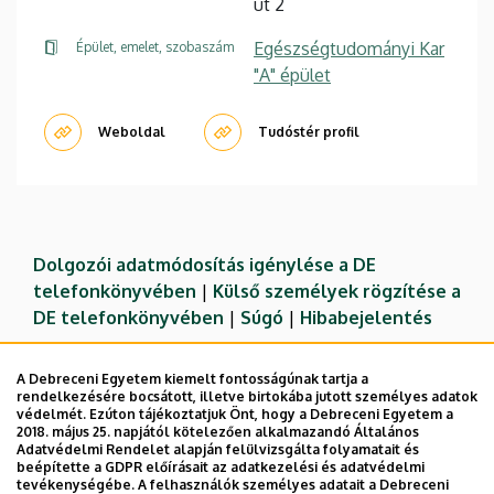
út 2
Egészségtudományi Kar
Épület, emelet, szobaszám
"A" épület
Weboldal
Tudóstér profil
Dolgozói adatmódosítás igénylése a DE
telefonkönyvében
|
Külső személyek rögzítése a
DE telefonkönyvében
|
Súgó
|
Hibabejelentés
A Debreceni Egyetem kiemelt fontosságúnak tartja a
rendelkezésére bocsátott, illetve birtokába jutott személyes adatok
védelmét. Ezúton tájékoztatjuk Önt, hogy a Debreceni Egyetem a
2018. május 25. napjától kötelezően alkalmazandó Általános
Adatvédelmi Rendelet alapján felülvizsgálta folyamatait és
beépítette a GDPR előírásait az adatkezelési és adatvédelmi
tevékenységébe. A felhasználók személyes adatait a Debreceni