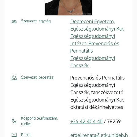
Debreceni Egyetem,
Szervezeti egység
Egészségtudományi Kar,
Egészségtudományi
Intézet, Prevenciós és
Perinatális
Egészségtudományi
Tanszék
Prevenciós és Perinatális
Szervezet, beosztás
Egészségtudományi
Tanszék, tanszékvezető
Egészségtudományi Kar,
oktatási dékánhelyettes
Központi telefonszám,
+36 42 404 411
/ 78259
mellék
erdei.renata@etk.unideb.h
E-mail