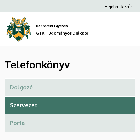
Telefonkönyv
Ugrás
Anonim
Bejelentkezés
a
Felhasználói
|
tartalomra
fiók
Debreceni Egyetem
GTK
menüje
GTK Tudományos Diákkör
Tudományos
Diákkör
Telefonkönyv