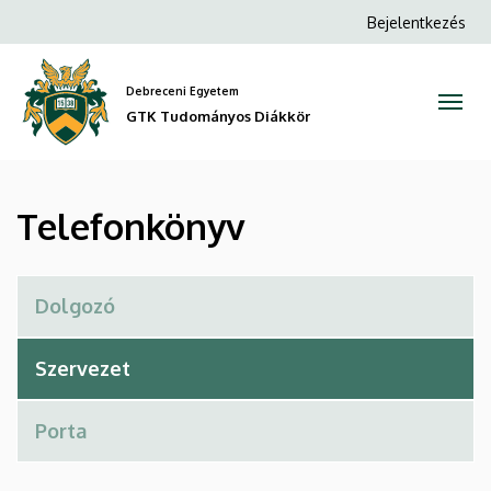
Telefonkönyv
Ugrás
Anonim
Bejelentkezés
a
Felhasználói
|
tartalomra
fiók
Debreceni Egyetem
GTK
menüje
GTK Tudományos Diákkör
Tudományos
Diákkör
Telefonkönyv